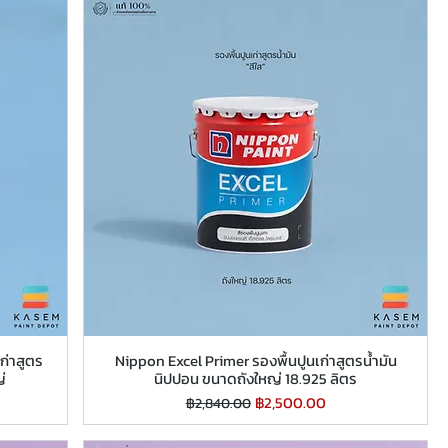
ก่าสูตร
Nippon Excel Primer รองพื้นปูนเก่าสูตรน้ำมัน
่
นิปปอน ขนาดถังใหญ่ 18.925 ลิตร
ราคาปกติ
ราคาขายลด
฿2,500.00
฿2,840.00