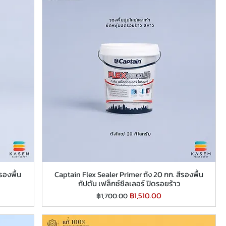
รองพื้น
Captain Flex Sealer Primer ถัง 20 กก. สีรองพื้น
กัปตัน เฟล็กซ์ซีลเลอร์ ปิดรอยร้าว
ราคาปกติ
ราคาขายลด
฿1,510.00
฿1,700.00