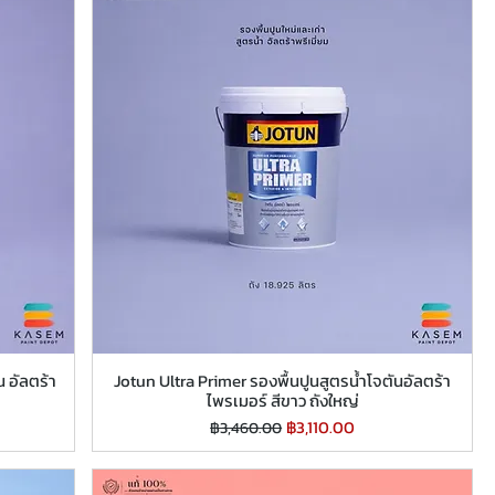
น อัลตร้า
Jotun Ultra Primer รองพื้นปูนสูตรน้ำโจตันอัลตร้า
ไพรเมอร์ สีขาว ถังใหญ่
ราคาปกติ
ราคาขายลด
฿3,110.00
฿3,460.00