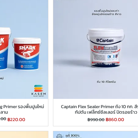
 Primer รองพื้นปูนใหม่
Captain Flex Sealer Primer ถัง 10 กก. สี
ฉลาม
กัปตัน เฟล็กซ์ซีลเลอร์ ปิดรอยร้าว
.00
ราคาปกติ
ราคาขายลด
฿220.00
฿860.00
฿990.00