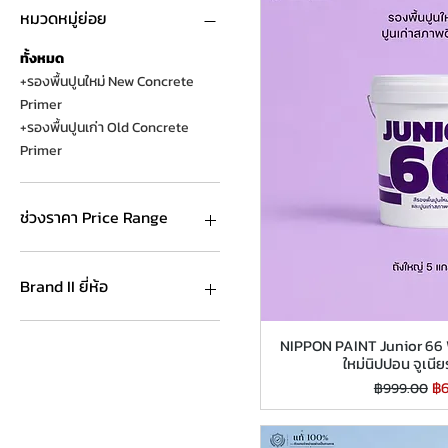
หมวดหมู่ย่อย
ทั้งหมด
+รองพื้นปูนใหม่ New Concrete
Primer
+รองพื้นปูนเก่า Old Concrete
Primer
ช่วงราคา Price Range
฿220
฿3,790
Brand II ยี่ห้อ
Captain Paint สีกัปตัน
NIPPON PAINT Junior 66 W
ICI Dulux สีไอซีไอ ดูลักซ์
ใหม่นิปปอน จูเนีย
JBP Paint สีเจบีพี
ราคาปกติ
รา
฿
฿999.00
Jotun Marine สีโจตัน - สี
อุตสาหกรรมและสีเรือ
National Paint สีเนชั่นแนล