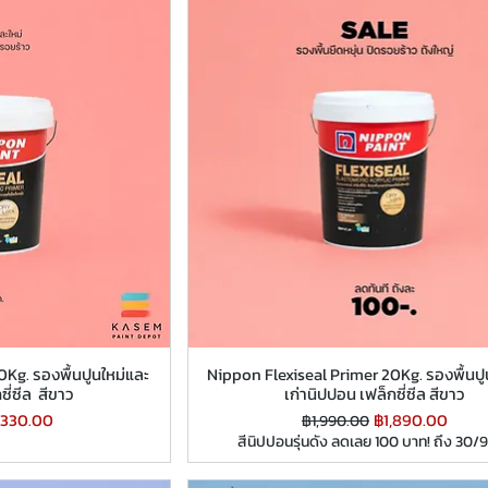
0Kg. รองพื้นปูนใหม่และ
Nippon Flexiseal Primer 20Kg. รองพื้นปู
ซี่ซีล สีขาว
เก่านิปปอน เฟล็กซี่ซีล สีขาว
คาขายลด
ราคาปกติ
ราคาขายลด
,330.00
฿1,890.00
฿1,990.00
สีนิปปอนรุ่นดัง ลดเลย 100 บาท! ถึง 30/