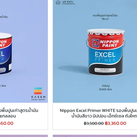
ื้นปูนเก่าสูตรน้ำมัน
Nippon Excel Primer WHITE รองพื้นปูนเ
ดแกลลอน
น้ำมันสีขาว นิปปอน เอ็กซ์เซล ถังใหญ
คาขายลด
ราคาปกติ
ราคาขายลด
660.00
฿3,360.00
฿3,500.00