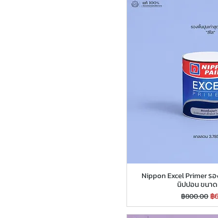
Nippon Excel Primer รองพ
นิปปอน ขนา
ราคาปกติ
รา
฿
฿800.00