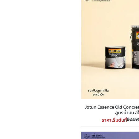
Jotun Essence Old Concrete
สูตรน้ำมัน สี
ราคาปกติ
ราคาขายลด
฿2,69
ราคาเริ่มต้นที่