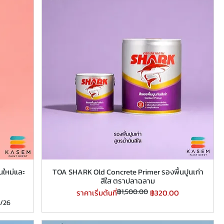
นใหม่และ
TOA SHARK Old Concrete Primer รองพื้นปูนเก่า
สีใส ตราปลาฉลาม
ราคาปกติ
ราคาขายลด
฿1,500.00
ราคาเริ่มต้นที่
฿320.00
9/26