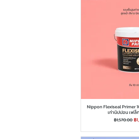
Nippon Flexiseal Primer 1
เก่านิปปอน เฟล็ก
ราคาปกติ
รา
฿1
฿1,570.00