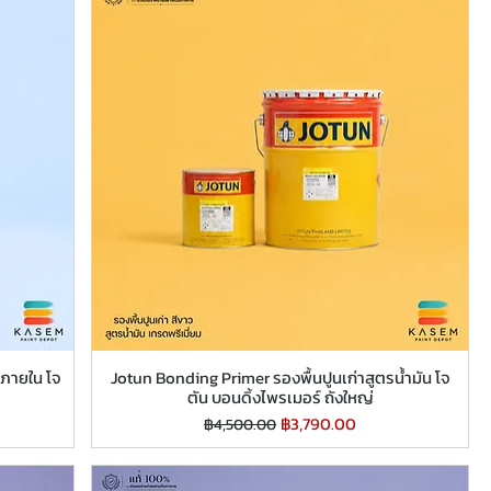
่ภายใน โจ
Jotun Bonding Primer รองพื้นปูนเก่าสูตรน้ำมัน โจ
ตัน บอนดิ้งไพรเมอร์ ถังใหญ่
ราคาปกติ
ราคาขายลด
฿3,790.00
฿4,500.00