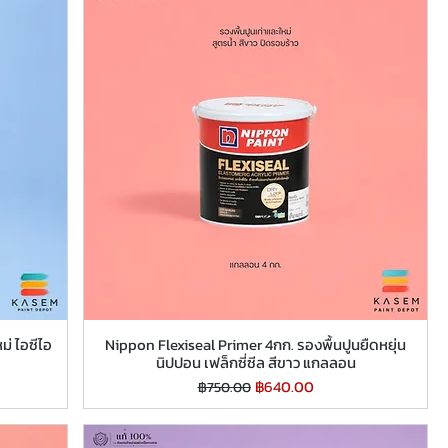
ม่ ไอซีไอ
Nippon Flexiseal Primer 4กก. รองพื้นปูนยืดหยุ่น
นิปปอน เฟล็กซี่ซีล สีขาว แกลลอน
ราคาปกติ
ราคาขายลด
฿640.00
฿750.00