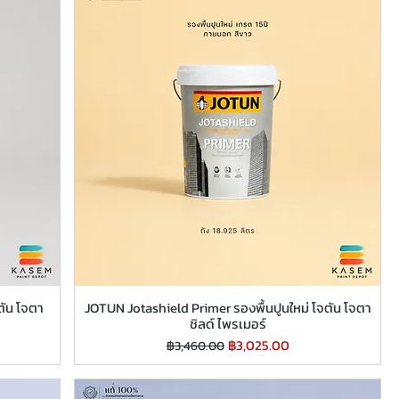
ตัน โจตา
JOTUN Jotashield Primer รองพื้นปูนใหม่ โจตัน โจตา
ชิลด์ ไพรเมอร์
ราคาปกติ
ราคาขายลด
฿3,025.00
฿3,460.00