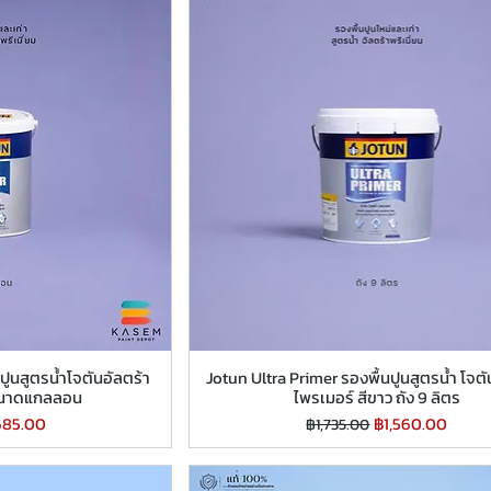
ปูนสูตรน้ำโจตันอัลตร้า
Jotun Ultra Primer รองพื้นปูนสูตรน้ำ โจตั
 ขนาดแกลลอน
ไพรเมอร์ สีขาว ถัง 9 ลิตร
คาขายลด
ราคาปกติ
ราคาขายลด
685.00
฿1,560.00
฿1,735.00