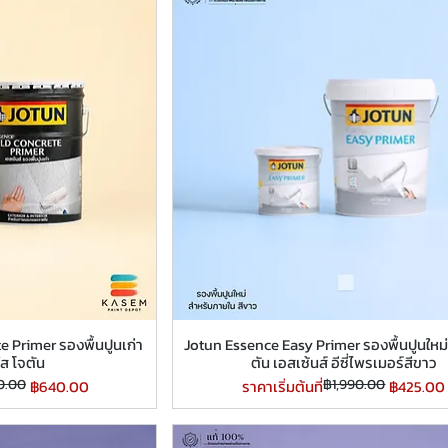
 Primer รองพื้นปูนเก่า
Jotun Essence Easy Primer รองพื้นปูนใหม
ใส โจตัน
ตัน เอสเซ้นส์ อีซี่ไพรเมอร์สีขาว
0.00
ราคาปกติ
ราคาขายลด
฿1,990.00
฿640.00
ราคาเริ่มต้นที่
฿425.00