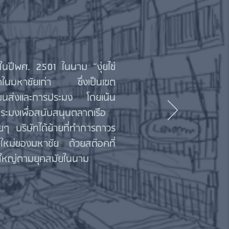
แรกในปีพศ. 2501 ในนาม “งุ่ยไช่
้ำในมหาชัยเก่า ซึ่งเป็นเขต
ขนส่งและการประมง โดยเน้น
ระมงเพื่อสนับสนุนตลาดเรือ
อยๆ บริษัทได้ย้ายที่ทำการถาวร
ิจใหม่ของมหาชัย ด้วยสต๊อคที่
ี่ใหญ่ตามยุคสมัยในนาม