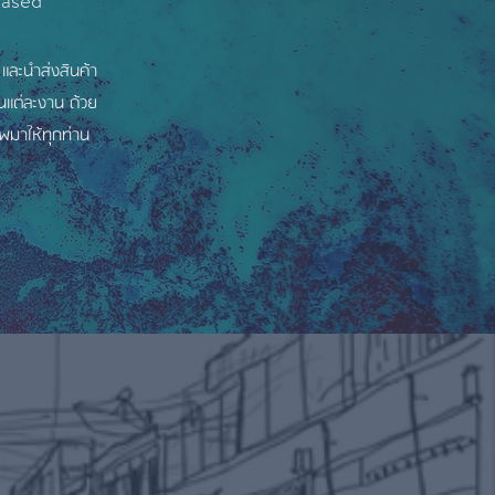
hased"
 และนำส่งสินค้า
ดในแต่ละงาน ด้วย
พมาให้ทุกท่าน
Y