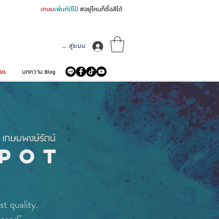
เกษม
เพ้นท์ดีโป้
#อยู่ไหนก็ซื้อสีได้
เข้าสู่ระบบ
 Us
บทความ Blog
Y เกษมพงษ์รัตน์
EPOT
t quality.