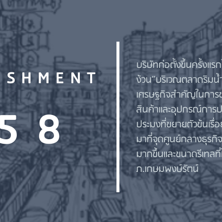
บริษัทก่อตั้งขึ้นครั้ง
ISHMENT
ง้วน”บริเวณตลาดริมน
เศรษฐกิจสำคัญในการ
58
สินค้าและอุปกรณ์การป
ประมงที่ขยายตัวข้นเรื่
มาที่จุดศูนย์กลางธุรก
มากขึ้นและขนาดรีเทลท
ภ.เกษมพงษ์รัตน์