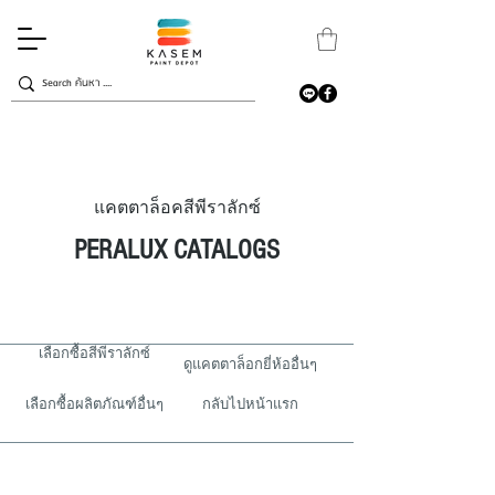
แคตตาล็อค
สีพีราลักซ์
PERALUX CATALOGS
เลือกซื้อสีพีราลักซ์
ดูแคตตาล็อกยี่ห้ออื่นๆ
เลือกซื้อผลิตภัณฑ์อื่นๆ
กลับไปหน้าแรก