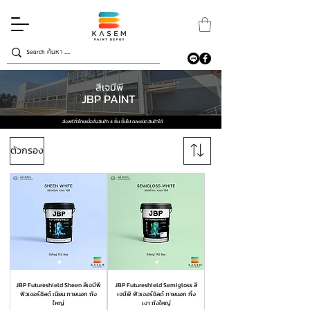
สีเจบีพี
JBP PAINT
ส่งฟรีทั่วไทยเมื่อสั่งสินค้า 4 ชิ้น ขึ้นไป คละชนิดสินค้าได้
ตัวกรอง
JBP Futureshield Sheen สีเจบีพี
JBP Futureshield Semigloss สี
ฟิวเจอร์ชิลด์ เนียน ภายนอก ถัง
เจบีพี ฟิวเจอร์ชิลด์ ภายนอก กึ่ง
ใหญ่
เงา ถังใหญ่