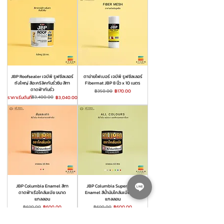
JBP Roofsealer เจบีพี รูฟซีลเลอร์
ตาข่ายไฟเบอร์ เจบีพี รูฟซีลเลอร์
ถังใหญ่ สีอะคริลิคกันรั่วซึม สีทา
Fibermat JBP 8 นิ้ว x 10 เมตร
ดาดฟ้ากันรั่ว
ราคาปกติ
ราคาขายลด
฿350.00
฿170.00
ราคาปกติ
ราคาขายลด
฿3,400.00
ราคาเริ่มต้นที่
฿3,040.00
JBP Columbia Enamel สีทา
JBP Columbia Super Gloss
ดาดฟ้าเรือโคลัมเบีย ขนาด
Enamel สีน้ำมันโคลัมเบีย ขนาด
แกลลอน
แกลลอน
ราคาปกติ
ราคาขายลด
ราคาปกติ
ราคาขายลด
฿690.00
฿600.00
฿690.00
฿600.00