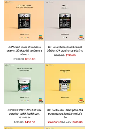
JBP Smart Glaze Ultra Gloss
JBP Smart Glaze Matt Enamel
Enamel สีน้ำมันเจบีพี สมาร์ทเกรซ
สีน้ำมัน เจบีพี สมาร์ทเกรซ ชนิดด้าน
ชนิดเงา
ราคาปกติ
ราคาขายลด
฿880.00
฿740.00
ราคาปกติ
ราคาขายลด
฿950.00
฿830.00
JBP ROOF PAINT สีทาหลังคาและ
JBP Roofsealer เจบีพี รูฟซีลเลอร์
สนามกีฬา เจบีพี สีเจบีพี มอก.
ขนาดแกลลอน สีอะคริลิคทากันรั่ว
2321-2564
ซึม
ราคาปกติ
ราคาขายลด
ราคาปกติ
ราคาขายลด
฿750.00
฿610.00
฿490.00
ราคาเริ่มต้นที่
฿670.00