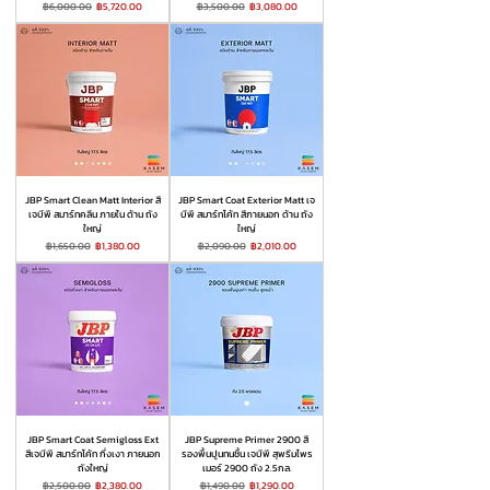
ราคาปกติ
ราคาขายลด
ราคาปกติ
ราคาขายลด
฿6,000.00
฿5,720.00
฿3,500.00
฿3,080.00
JBP Smart Clean Matt Interior สี
JBP Smart Coat Exterior Matt เจ
เจบีพี สมาร์ทคลีน ภายใน ด้าน ถัง
บีพี สมาร์ทโค้ท สีภายนอก ด้าน ถัง
ใหญ่
ใหญ่
ราคาปกติ
ราคาขายลด
ราคาปกติ
ราคาขายลด
฿1,650.00
฿1,380.00
฿2,090.00
฿2,010.00
JBP Smart Coat Semigloss Ext
JBP Supreme Primer 2900 สี
สีเจบีพี สมาร์ทโค้ท กึ่งเงา ภายนอก
รองพื้นปูนทนชื้น เจบีพี สุพรีมไพร
ถังใหญ่
เมอร์ 2900 ถัง 2.5กล.
ราคาปกติ
ราคาขายลด
ราคาปกติ
ราคาขายลด
฿2,500.00
฿2,380.00
฿1,490.00
฿1,290.00