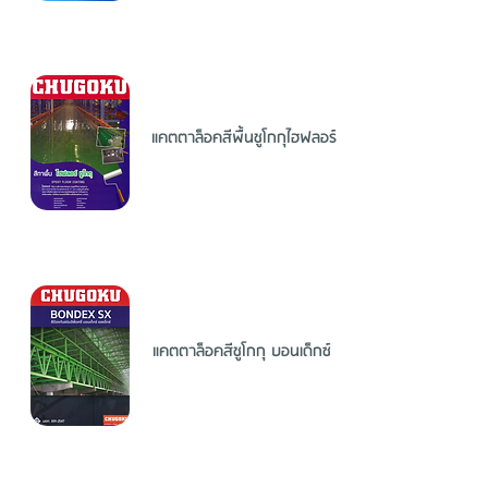
แคตตาล็อคสีพื้นชูโกกุไฮฟลอร์
แคตตาล็อคสีชูโกกุ บอนเด็กซ์