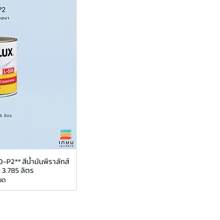
P2** สีน้ำมันพีราลักส์
 3.785 ลิตร
มด