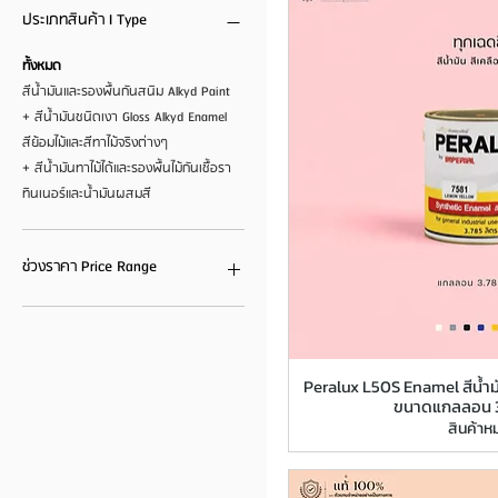
ประเภทสินค้า I Type
ทั้งหมด
สีน้ำมันและรองพื้นกันสนิม Alkyd Paint
+ สีน้ำมันชนิดเงา Gloss Alkyd Enamel
สีย้อมไม้และสีทาไม้จริงต่างๆ
+ สีน้ำมันทาไม้ได้และรองพื้นไม้กันเชื้อรา
ทินเนอร์และน้ำมันผสมสี
ช่วงราคา Price Range
฿0
฿1,150
Peralux L50S Enamel สีน้ำมั
ขนาดแกลลอน 3
สินค้าห