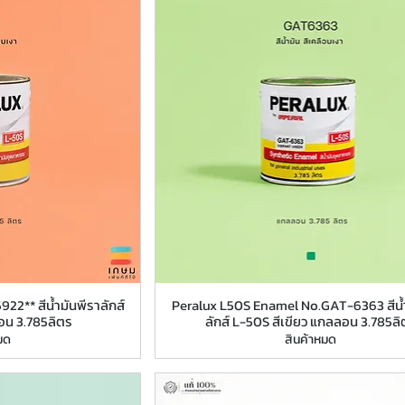
22** สีน้ำมันพีราลักส์
Peralux L50S Enamel No.GAT-6363 สีน้
อน 3.785ลิตร
ลักส์ L-50S สีเขียว แกลลอน 3.785ลิ
มด
สินค้าหมด