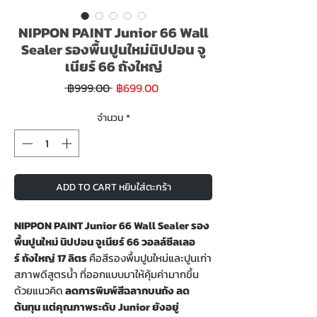
NIPPON PAINT Junior 66 Wall
Sealer รองพื้นปูนใหม่นิปปอน จู
เนียร์ 66 ถังใหญ่
ราคา
ราคา
 ฿999.00 
฿699.00
ขาย
ปกติ
ลด
จำนวน
*
ADD TO CART หยิบใส่ตะกร้า
NIPPON PAINT Junior 66 Wall Sealer รอง
พื้นปูนใหม่ นิปปอน จูเนียร์ 66 วอลล์ซีลเลอ
ร์
ถังใหญ่ 17 ลิตร
คือสีรองพื้นปูนใหม่และปูนเก่า
สภาพดีสูตรน้ำ ที่ออกแบบมาให้คุ้มค่ามากขึ้น
ด้วยแนวคิด
ลดการพิมพ์สีฉลากบนถัง ลด
ต้นทุน แต่คุณภาพระดับ Junior ยังอยู่