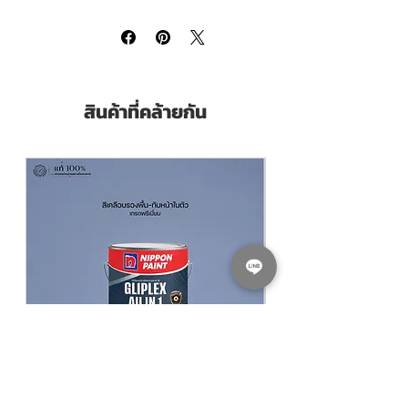
ครบ
ช่วยให้ได้ฟิล์มรองพื้นที่เรียบเนียน ยึดเกาะ
ดี ใช้งานง่าย และเหมาะสำหรับทั้งงานภายนอก
และภายในอาคาร
จุดเด่นสินค้า
สินค้าที่คล้ายกัน
สีรองพื้นปูนใหม่และปูนเก่าสภาพดี สูตรน้ำ
ไม่มีกลิ่นฉุน
ช่วยให้ฟิล์มสีเรียบเนียนและสม่ำเสมอ
ช่วยเพิ่มการยึดเกาะของสีทับหน้า
ช่วยป้องกันปัญหาสีหลุดล่อน
ทนทานต่อเชื้อราและตะไคร่น้ำ
ใช้งานง่าย เหมาะสำหรับทั้งภายนอกและ
ภายใน
จุดเด่นพิเศษของรุ่นนี้คือ
ลดการพิมพ์สี
ฉลากบนถัง ลดต้นทุน แต่คุณภาพระดับ
Junior ยังอยู่ครบ
ข้อมูลสินค้า
ชื่อสินค้า: NIPPON PAINT Junior 66 Wall
Sealer