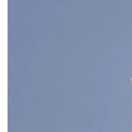
ทำความสะอาดพื้นผิวให้สะอาด ปร
ซ่อมแซมรอยแตกร้าวหรือจุดที่ผิว
ทา
JOTUN Essence Old Concre
ปล่อยให้แห้งก่อนทาสีทับหน้า 2 เที
💡 รีโนเวทบ้านให้สวยเหมือนใหม่ เริ่มต
นานกว่าเดิม
พร้อมจำหน่ายที่
เกษมเพ้นท์ดีโป้
#Jotun #EssencePrimer #รองพื้นปูน
JOTUN Essence Old Concrete Pri
Surfaces
JOTUN Essence Old Concrete Pr
aged and deteriorated concrete
strengthen weak substrates, red
adhesion of topcoat paints—ensu
results for renovation projects.
Key Features:
Designed for
old concrete an