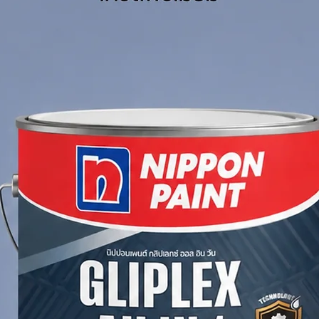
าศจากฝุ่น สีหลุดร่อน และคราบสกปรก
ปูนหลุดล่อน
te Primer
1 ชั้น
่ยว
้นด้วยรองพื้นที่ถูกต้อง เพื่อให้สีทับหน้าติดทน
เก่า #สีโจตัน #เกษมเพ้นท์ดีโป้
mer – Primer for Aged Concrete
imer
from Jotun is specially formulated for
 surfaces
. It penetrates deeply to
uces surface absorption, and enhances
ring longer-lasting and more uniform
d masonry surfaces