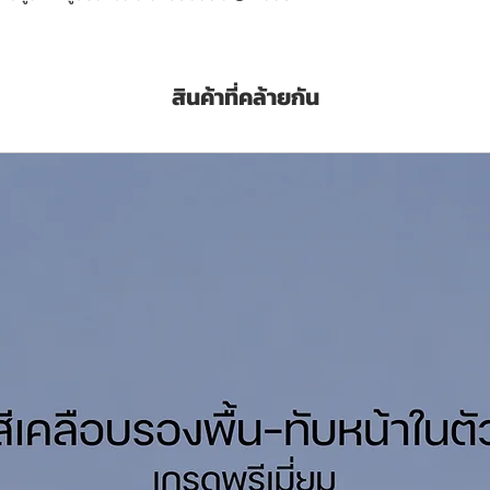
ายในและภายนอก
สินค้าที่คล้ายกัน
้นผิว
้า
เวท
ลอน / 1 เที่ยว
งใหญ่/ 1 เที่ยว
พรุนของผนัง)
การเสื่อมสภาพ ก่อนทาสีใหม่ ทั้งภายในและ
Primer รองพื้นปูนเก่า สูตรน้ำมัน สีใส โจตัน: