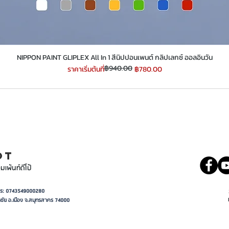
 Your Trusted Jotun Supplier
​​​​​​​NIPPON PAINT GLIPLEX All In 1 สีนิปปอนเพนต์ กลิปเลกซ์ ออลอินวัน
฿940.00
ราคาปกติ
ราคาขายลด
ราคาเริ่มต้นที่
฿780.00
INT
081 5569977
OT
มเพ้นท์ดีโป้
อาการ: 0743549000280
ชัย อ.เมือง จ.สมุทรสาคร 74000