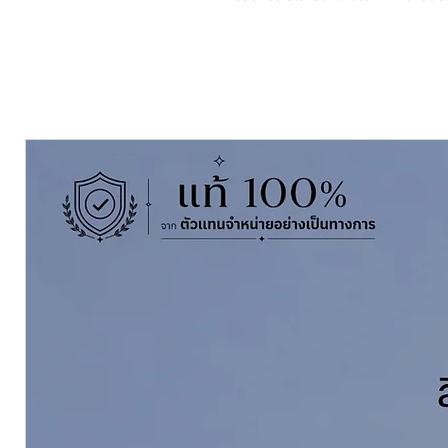
ล่อน เหมาะสำหรับงานรีโนเวททั้งภ
คุณสมบัติเด่น:
รองพื้นสำหรับ
ปูนเก่าโดยเฉพาะ
ซึมลึก ช่วยเสริมความแข็งแรงให้พื
ลดการดูดซึม ช่วยประหยัดสีทับหน
เพิ่มการยึดเกาะ ลดปัญหาสีลอก
เหมาะสำหรับงานซ่อมแซมและรีโน
พื้นที่ทาได้:
ประมาณ 35–40 ตารางเมตร / แกล
ประมาณ 175-200 ตารางเมตร / ถั
(ขึ้นอยู่กับสภาพพื้นผิวและความ
เหมาะสำหรับ:
ผนังปูนเก่า คอนกรีตเก่า พื้นผิวที่มี
ภายนอกอาคาร
วิธีใช้ Jotun Essence Old Concrete 