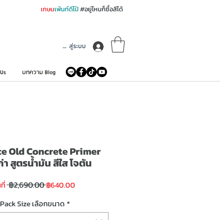
เกษม
เพ้นท์ดีโป้
#อยู่ไหนก็ซื้อสีได้
เข้าสู่ระบบ
 Us
บทความ Blog
e Old Concrete Primer
่า สูตรน้ำมัน สีใส โจตัน
ราคา
ราคา
 ฿2,690.00 
ที่
฿640.00
ปกติ
ขาย
ลด
Pack Size เลือกขนาด
*