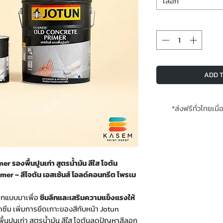
เลือก
ADD T
*ส่งฟรีทั่วไทยเมื่
*สินค้
 รองพื้นปูนเก่า สูตรน้ำมัน สีใส โจตัน
r – สีโจตัน เอสเซ้นส์ โอลด์คอนกรีต ไพรเม
อกแบบมาเพื่อ
ซึมลึกและเสริมความแข็งแรงให้
ซึม เพิ่มการยึดเกาะของสีทับหน้า Jotun
้นปูนเก่า สูตรน้ำมัน สีใส โจตันลดปัญหาสีลอก