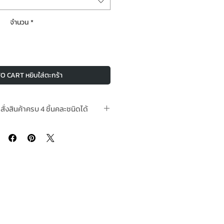
จำนวน
*
O CART หยิบใส่ตะกร้า
อสั่งสินค้าครบ 4 ชิ้นคละชนิดได้
ามีในสต๊อกพร้อมจัดส่ง