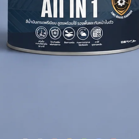
en weak substrates
and paint consumption
izes peeling
r gallon per coat
r 18.925 Litres per coat
pending on surface condition and
e surfaces, and renovation projects prior
nd repair defects.
 Old Concrete Primer
.
 coats of topcoat.