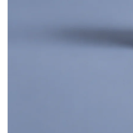
Deep penetration to strength
Reduces surface absorption 
Improves adhesion and minim
Ideal for renovation projects
Coverage:
Approximately
35–40 sq.m. pe
Approximately 175-200 sq.m. pe
(Actual coverage may vary de
porosity)
Recommended Applications:
Old plastered walls, aged concret
to repainting.
How to Use:
Clean the surface thoroughly a
Apply 1 coat of
JOTUN Essence
Allow to dry before applying 2