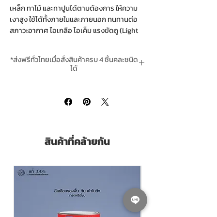
เหล็ก ทาไม้ และทาปูนได้ตามต้องการ ให้ความ
เงาสูง ใช้ได้ทั้งภายในและภายนอก ทนทานต่อ
สภาวะอากาศ ไอเกลือ ไอเค็ม แรงขัดถู (Light
Abrasion) และละอองสารเคมีอ่อนๆ ได้ดีเยี่ยม
มีหลากหลายเฉดสีให้เลือก สามารถดูตัวอย่าง
*ส่งฟรีทั่วไทยเมื่อสั่งสินค้าครบ 4 ชิ้นคละชนิด
ได้ที่รูปสินค้า
ได้
*สั่งล่วงหน้า 2-4 วันทำการ Pre-Order takes
Rust-Oleum Industrial Gloss Enamel
is a
2-4 Working days
General purpose modified alkyd enamels
designed for interior and exterior surfaces.
Excellent resistance to general weathering,
salt air, mild chemical fumes and light
สินค้าที่คล้ายกัน
abrasion. There are variety of colours to
choose from including
No.559,634,659,721,745,862,865,866,868,
904,906,933,935,975,977,1210,7420,7434,7
447,7448,7475,8494,122,131,146,163,165,166,1
68,169,186,187,188,1282,2766 Please see
the samples on the products pictures for