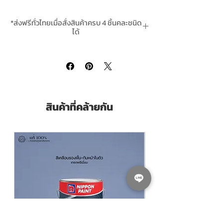
ป้องกันสนิมดีมาก เหมาะกับเหล็กเก่า ที่มี
ความชื้นและคราบสนิมติดแน่น มีคุณสมบัติใน
*ส่งฟรีทั่วไทยเมื่อสั่งสินค้าครบ 4 ชิ้นคละชนิด
การขับไล่ความชื้นและอากาศจากผิวเหล็ก ซึ่ง
ได้
เป็นคุณสมบัติที่ไม่พบในสีกันสนิมยี่ห้ออื่นๆ
**สินค้ามีในสต๊อกพร้อมจัดส่ง
Rust Oleum Damp Proof Red Primer 769
is a single pack rust primer based on a fish
oil containing alkyd for direct application
on slightly moist or dry metal surfaces.
สินค้าที่คล้ายกัน
Proven formula since 1921! RECOMMENDED
USE 769 is specially developed to be
applied on hand tool prepared sound
rusted steel surfaces. Can be applied on
slightly damp surfaces and provides
protection under C4 exposure (ISO 12944)
Pack Size ขนาดบรรจุ
แกลลอน 3.785 ลิตร
(Litres)
Finishing ฟิล์มสี
ด้าน Matt
Thinning With ผสมด้วยทินเนอร์
ทินเนอร์ รัส