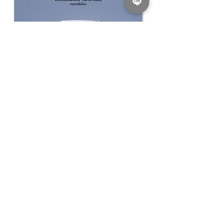
​​​​​​​NIPPON PAINT GLIPLEX All In 1 สีนิปปอน
NIPPON PAINT Junior 
เพนต์ กลิปเลกซ์ ออลอินวัน
รองพื้นปูนใหม่นิปปอน จูเ
฿940.00
ราคาปกติ
ราคาขายลด
ราคาเริ่มต้นที่
฿780.00
KASEM PAINT DEPOT