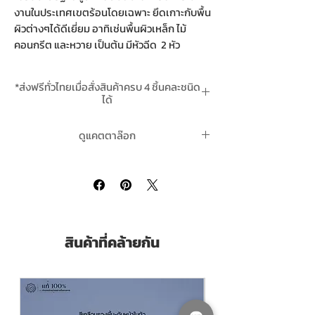
งานในประเทศเขตร้อนโดยเฉพาะ ยึดเกาะกับพื้น
ผิวต่างๆได้ดีเยี่ยม อาทิเช่นพื้นผิวเหล็ก ไม้
คอนกรีต และหวาย เป็นต้น มีหัวฉีด 2 หัว
สามารถใช้ได้หลากหลายการใช้งานยิ่งขึ้น
*ส่งฟรีทั่วไทยเมื่อสั่งสินค้าครบ 4 ชิ้นคละชนิด
กรุณาเลือก "เลขเฉดสีที่ต้องการ" เมื่อสั่งซื้อ
ได้
*สินค้าสั่งล่วงหน้า 2-3 วันทำการหลังชำระเงิน
Leyland Candy Tone Spray Paint
Please
ดูแคตตาล๊อก
แล้ว
choose the colours from the options
when purchase.
ของสีสเปรย์เลย์แลนด์ Leyland Spray Paint
คลิ๊กที่นี่
Pack Size ขนาดบรรจุ 400 cc. X 12 Cans (1
Dozen) 1โหล
สินค้าที่คล้ายกัน