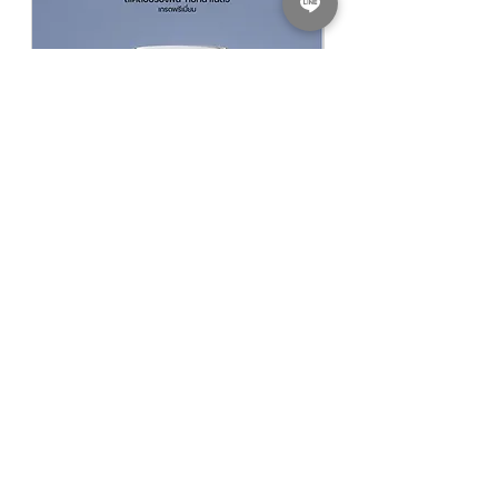
​​​​​​​NIPPON PAINT GLIPLEX All In 1 สีนิปปอน
NIPPON PAINT Junior 
เพนต์ กลิปเลกซ์ ออลอินวัน
รองพื้นปูนใหม่นิปปอน จูเ
฿940.00
ราคาปกติ
ราคาขายลด
ราคาเริ่มต้นที่
฿780.00
KASEM PAINT DEPOT