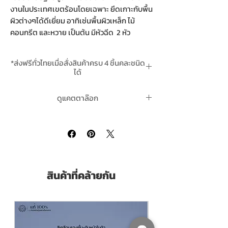
งานในประเทศเขตร้อนโดยเฉพาะ ยึดเกาะกับพื้น
ผิวต่างๆได้ดีเยี่ยม อาทิเช่นพื้นผิวเหล็ก ไม้
คอนกรีต และหวาย เป็นต้น มีหัวฉีด 2 หัว
สามารถใช้ได้หลากหลายการใช้งานยิ่งขึ้น
*ส่งฟรีทั่วไทยเมื่อสั่งสินค้าครบ 4 ชิ้นคละชนิด
Leyland Fluorescent Spray Paint
. Please
ได้
choose the colours from the options
*สินค้าสั่งล่วงหน้า 2-3 วันทำการหลังชำระเงิน
when purchase.
ดูแคตตาล๊อก
แล้ว
Pack Size ขนาดบรรจุ 400 cc. X 48 Cans (4
ของสีสเปรย์เลย์แลนด์ Leyland Spray Paint
Dozen) 4โหล
คลิ๊กที่นี่
สินค้าที่คล้ายกัน