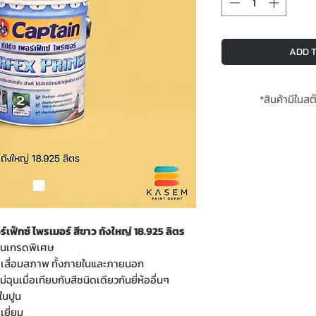
ADD T
*สินค้ามีในส
*ส่งฟรีเมื่อสั่งสินค้าใ
included when buy
เฟ็กซ์ ไพรเมอร์ สีขาว ถังใหญ่ 18.925 ลิตร
ิ่นเกรดพิเศษ
เก่าเสื่อมสภาพ ทั้งภายในและภายนอก
ม่ฉุนเมื่อเทียบกับสีชนิดเดียวกันยี่ห้ออื่นๆ
ในปูน
เยี่ยม