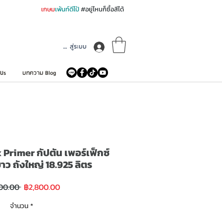
เกษม
เพ้นท์ดีโป้
#อยู่ไหนก็ซื้อสีได้
เข้าสู่ระบบ
 Us
บทความ Blog
Primer กัปตัน เพอร์เฟ็กซ์
ขาว ถังใหญ่ 18.925 ลิตร
ราคา
ราคา
00.00 
฿2,800.00
ขาย
ปกติ
ลด
จำนวน
*