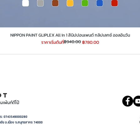
​​​​​​​NIPPON PAINT GLIPLEX All In 1 สีนิปปอนเพนต์ กลิปเลกซ์ ออลอินวัน
฿940.00
ราคาปกติ
ราคาขายลด
ราคาเริ่มต้นที่
฿780.00
INT
081 5569977
OT
มเพ้นท์ดีโป้
อาการ: 0743549000280
ชัย อ.เมือง จ.สมุทรสาคร 74000