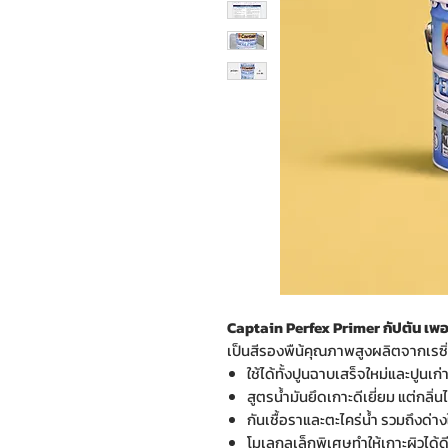
Captain Perfex Primer กัปตัน เพอร์
เป็นสีรองพืน้คุณภาพสูงผลิตจากเรซ
ใช้ได้ทั้งปูนฉาบเสร็จใหม่และปูน
สูตรน้ำมันยึดเกาะดีเยี่ยม แต่กลิ่นไ
กันเชื้อราและตะไคร่น้ำ รวมถึงด่าง
โมเลกุลเล็กพิเศษทำให้เกาะผิวได้ดี