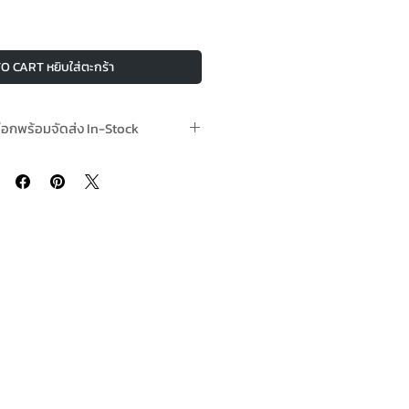
O CART หยิบใส่ตะกร้า
ต๊อกพร้อมจัดส่ง In-Stock
ดก็ได้รวม 4 ชิ้นขึ้นไป Free Delivery is
ing 4 or more units per order.