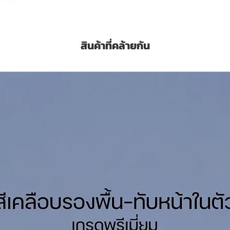
is a high quality solvent based primer for
our comparing to others in the market,
สินค้าที่คล้ายกัน
 into surface. resistance to alkali, Mould
Litres
t AAA Thinner ทินเนอร์ 3A พาวเวอร์โค้ท
/ถัง/เที่ยว (Sq.M./Drum/Coat)