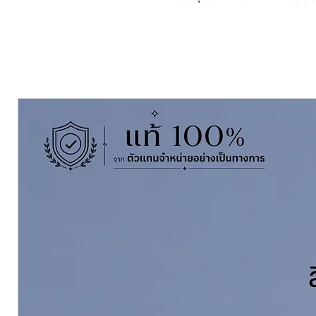
Captain Perfex Primer in white
both old and new cocrete. Low Od
yet remain great adhesion property
and Fungi.
Pack Size ขนาดบรรจุ
18.925 ลิตร 
Thinning With ผสมด้วย
Powercoa
Coverage ทาได้พื้นที่
175-200 ตร.ม.