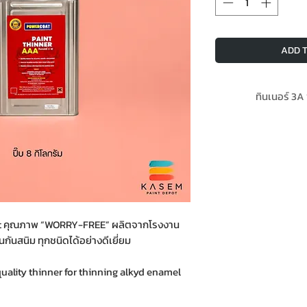
ADD T
ทินเนอร์ 3A
จัดส่งฟรีเมื่อสั
ทินเนอร์ 3A พาวเวอ
FREE” ผลิตจากโรงงา
พื้นกันสนิม ได้อย่างด
หนักปี๊บ ได้น้ำหนัก
oat คุณภาพ “WORRY-FREE” ผลิตจากโรงงาน
ขนา
กันสนิม ทุกชนิดได้อย่างดีเยี่ยม
ality thinner for thinning alkyd enamel