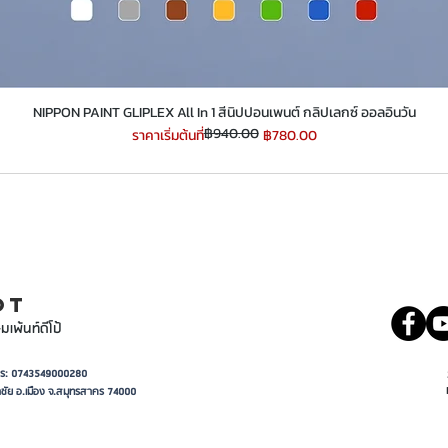
​​​​​​​NIPPON PAINT GLIPLEX All In 1 สีนิปปอนเพนต์ กลิปเลกซ์ ออลอินวัน
฿940.00
ราคาปกติ
ราคาขายลด
ราคาเริ่มต้นที่
฿780.00
INT
081 5569977
OT
มเพ้นท์ดีโป้
อาการ: 0743549000280
ชัย อ.เมือง จ.สมุทรสาคร 74000