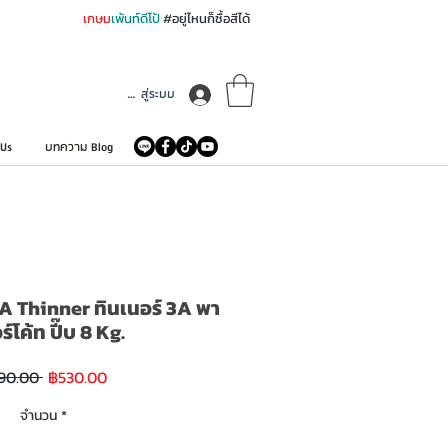
เกษม
เพ้นท์ดีโป้
#อยู่ไหนก็ซื้อสีได้
เข้าสู่ระบบ
 Us
บทความ Blog
 Thinner ทินเนอร์ 3A พา
ร์โค้ท ปี๊บ 8 Kg.
ราคา
ราคา
90.00 
฿530.00
ขาย
ปกติ
ลด
จำนวน
*