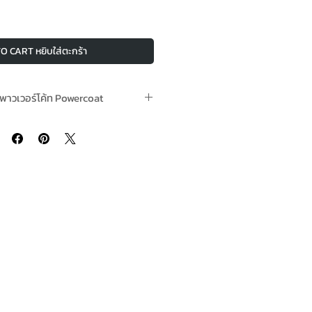
O CART หยิบใส่ตะกร้า
 พาวเวอร์โค้ท Powercoat
่งสินค้า 4 ชิ้นขึ้นไป คละชนิดได้
ร์โค้ท Powercoat คุณภาพ “WORRY-
นมาตรฐานสากล ใช้ผสมสีน้ำมัน รอง
ีเยี่ยม ปี๊บเตี้ย แต่น้ำหนักเต็ม ลดน้ำ
ทินเนอร์มากกว่า สะดวกต่อการจัดเก็บ
ดบรรจุ ปี๊บ 8 กก.