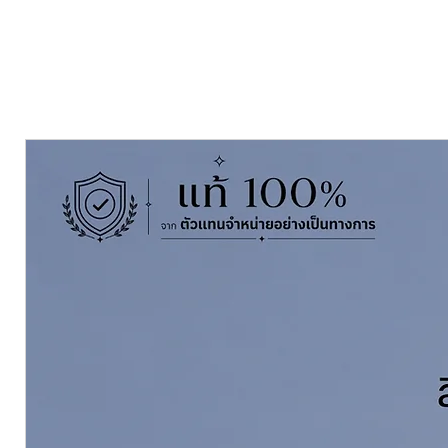
ขนาดบรรจุ ปี๊บ 8 กก.