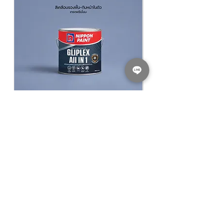
​​​​​​​NIPPON PAINT GLIPLEX All In 1 สีนิปปอน
NIPPON PAINT Junior 
เพนต์ กลิปเลกซ์ ออลอินวัน
รองพื้นปูนใหม่นิปปอน จูเ
฿940.00
ราคาปกติ
ราคาขายลด
ราคาเริ่มต้นที่
฿780.00