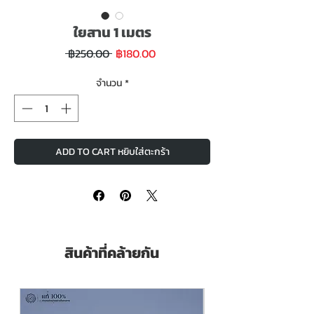
ใยสาน 1 เมตร
ราคา
ราคา
 ฿250.00 
฿180.00
ขาย
ปกติ
ลด
จำนวน
*
ADD TO CART หยิบใส่ตะกร้า
สินค้าที่คล้ายกัน