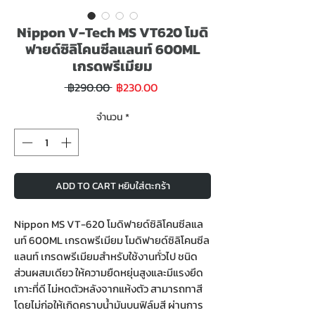
Nippon V-Tech MS VT620 โมดิ
ฟายด์ซิลิโคนซีลแลนท์ 600ML
เกรดพรีเมียม
ราคา
ราคา
 ฿290.00 
฿230.00
ขาย
ปกติ
ลด
จำนวน
*
ADD TO CART หยิบใส่ตะกร้า
Nippon MS VT-620 โมดิฟายด์ซิลิโคนซีลแล
นท์ 600ML เกรดพรีเมียม โมดิฟายด์ซิลิโคนซีล
แลนท์ เกรดพรีเมียมสำหรับใช้งานทั่วไป ชนิด
ส่วนผสมเดียว ให้ความยืดหยุ่นสูงและมีแรงยึด
เกาะที่ดี ไม่หดตัวหลังจากแห้งตัว สามารถทาสี
โดยไม่ก่อให้เกิดคราบน้ำมันบนฟิล์มสี ผ่านการ