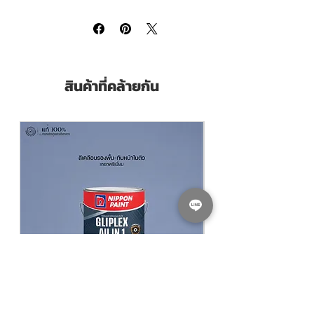
ทดสอบตามมาตรฐาน LEED V4.1 Nippon MS
VT-620 โมดิฟายด์ซิลิโคนซีลแลนท์ 600ML
เกรดพรีเมียม เหมาะสำหรับการใช้อุดร่องยา
แนวพื้นผิวคอนกรีตผนังพรีคาสท์ กรอบประตู
กรอบหน้าต่าง งานกระจกต่างๆ สามารถใช้งาน
สินค้าที่คล้ายกัน
ได้ทั้งภายในและภายนอก Nippon V-Tech MS
VT620 โมดิฟายด์ซิลิโคนซีลแลนท์ 600ML
เกรดพรีเมียม มีคุณสมบัติ
รองรับการขยับของพื้นผิวได้ ±50%
Nippon MS VT-620 โมดิฟายด์ซิลิโคนซีล
แลนท์ 600ML เกรดพรีเมียมทนต่อสภาวะ
อากาศได้มากกว่าพียูซีลแลนท์
ยืดหยุ่นได้ดี ยึดเกาะได้ดีเยี่ยม
ใช้ได้ทั้งภายนอกและภายใน
สามารถทาสีทับได้ ไม่ทำให้เกิดคราบน้ำมัน
บนฟิล์มสี