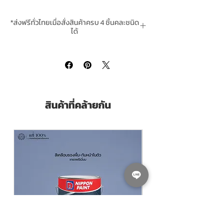
และสนิมได้ดี เหมาะสำหรับงานโครงสร้างเหล็ก
อุตสาหกรรม งานเรือ และงานเหล็กทั่วไป
*ส่งฟรีทั่วไทยเมื่อสั่งสินค้าครบ 4 ชิ้นคละชนิด
ได้
Pack Size ขนาดบรรจุ
24 กิโลกรัม (24 KG.
*สินค้ามีในสต๊อกพร้อมจัดส่ง
Drum Size)
Thinning with ผสมทินเนอร์
3A PowerCoat
ทินเนอร์ 3เอ พาวเวอร์โค้ท สั่งซื้อคลิ๊กที่นี่
คำอธิบาย:
สินค้าที่คล้ายกัน
สีรองพื้นกันสนิมพาวเวอร์โค้ท Powercoat
Grey Primer รองพื้นกันสนิมเทา พาวเวอร์โค้ท
ถังใหญ่ 24 กิโลกรัม เป็นสีรองพื้นกันสนิมชนิด
แอลคีดผสมผงออกไซด์แดง สำหรับใช้กับพื้น
ผิวเหล็กทั่วไป เหมาะสำหรับงานโครงสร้างเหล็ก
ประตู หน้าต่าง รั้ว และงานเหล็กอื่นๆ เพื่อยืด
อายุการใช้งานและป้องกันสนิมก่อนทาสีทับหน้า
คุณสมบัติเด่น ของ Powercoat Grey Primer
รองพื้นกันสนิมเทา พาวเวอร์โค้ท ถังใหญ่ 24
กิโลกรัม