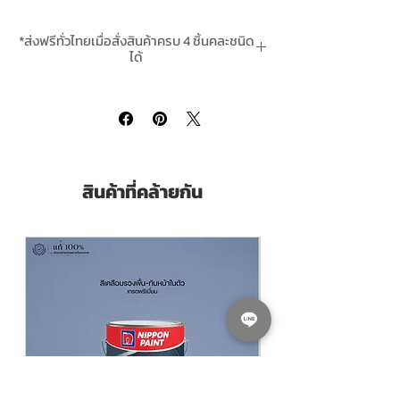
เชื้อราและตะไคร่น้าได้ดี ไม่ผสมสารปรอทและ
สารตะกั่ว จึงปลอดภัยต่อผู้ใช้และผู้อยู่อาศัย
*ส่งฟรีทั่วไทยเมื่อสั่งสินค้าครบ 4 ชิ้นคละชนิด
ได้
ป้องกันเชื้อราและตะไคร่น้ำ
*สินค้าสั่งโรงงาน 2-3 วันทำการหลังชำระเงิน
ปราศจากสารระเหยที่เป็นอันตรายต่อ
แล้ว
สุขภาพ
เนื้อสีมาก ปกปิดพื้นผิวได้ดี
เช็ดถูได้สูงสุด 15,000 ครั้ง
สะท้อนความร้อนสูงสุด 95%
สินค้าที่คล้ายกัน
Packl Size ขนาดบรรจุ
ถัง 17.5 Litres ลิตร
Coverage ทาได้พื้นที่
170-190 ตร.ม./เที่ยว
Finishing ประเภทฟิล์มสี
ด้าน Matt
ดูแคตตาล๊อกคลิ๊กที่นี่
II
ดูข้อมูลทางวิชาการค
ลิ๊กที่นี่