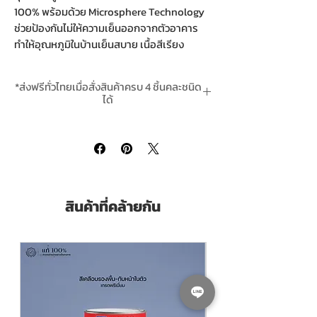
100% พร้อมด้วย Microsphere Technology
ช่วยป้องกันไม่ให้ความเย็นออกจากตัวอาคาร
ทำให้อุณหภูมิในบ้านเย็นสบาย เนื้อสีเรียง
ตัวอย่างเป็นระเบียบ แน่น ยึดเกาะพื้นผิวได้อย่าง
ดีเยี่ยม ฟิล์มสีไม่ลอกล่อน เช็ดล้างทำความ
*ส่งฟรีทั่วไทยเมื่อสั่งสินค้าครบ 4 ชิ้นคละชนิด
สะอาดได้ 20 เท่า กลิ่นอ่อน
ได้
*สินค้ามีในสต๊อกพร้อมจัดส่ง In-Stock
คุณสมบัติเด่น
- Microsphere Technology ช่วยป้องกันไม่ให้
ความเย็นออกจากตัวอาคาร ลดการใช้เครื่อง
ปรับอากาศ
- ยับยั้งการเกิดแบคทีเรียด้วย Silver Ion
สินค้าที่คล้ายกัน
- ปราศจากสารระเหยที่เป็นพิษ มีกลิ่นอ่อน
- เช็ดล้างทำความสะอาดได้ 20 เท่า* (ทดสอบ
โดยเปรียบเทียบมาตรฐาน มอก.27232549 สีอิ
ลมัลชั่นใช้งานทั่วไป)
- ทนทานยาวนาน 12 ปี
- ไม่มีส่วนผสมของสารตะกั่วและสารปรอท
- มาตรฐานฉลากเขียว: TGL-04-R4-14