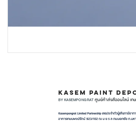
LINE ID: @KASEMPA
KASEM PAINT DEP
ศูนย์ค้าส่งสีออนไลน์ เกษ
BY KASEMPONGRAT
Kasempongrat Limited Partnership เลขประจำตัวผู้เสียภาษี
อาคารเกษมพงษ์รัตน์ 923/102 ฒ ม ย ร ล ถนนเอกชัย ต.มหา