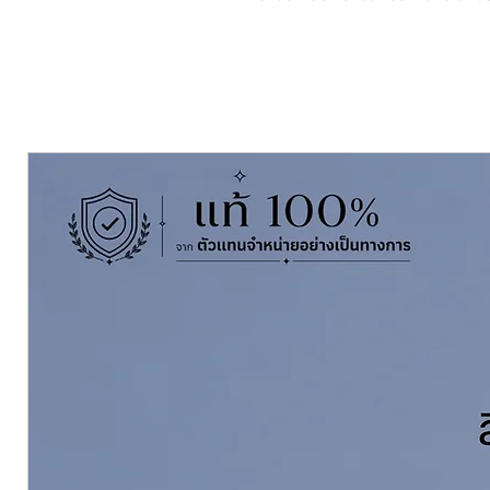
ของสีเดิมไว้อย่างดี ใช้ได้ทั้งงาน
เกรด
เกรดพรีเมี่ยม
ฟิล์มสี
ใส
พื้นที่การ
38-45 ตารางเมตร/แกลลอน
ทา
คุณสมบัติ
- ช่วยเคลือบปกป้องพื้นผ
- สามารถเคลือบบนพื้นผิวว
ธรรมชาติทุกชนิด
- ให้ความสวยงามแบบธรรมช
- ป้องกันเชื้อราและตะไคร่น