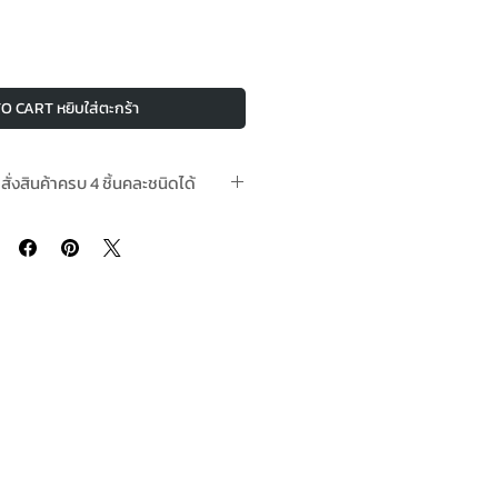
O CART หยิบใส่ตะกร้า
อสั่งสินค้าครบ 4 ชิ้นคละชนิดได้