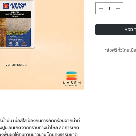
ADD T
*ส่งฟรีทั่วไทยเมื่
้ำมัน เนื้อสีใส ป้องกันการกัดกร่อนจากน้ำที่
ังปูน อันเกิดจากคราบทางน้ำไหล ลดการเกิด
้องพื้นผิวให้ทนทานยาวนาน โดยคงธรรมชาติ