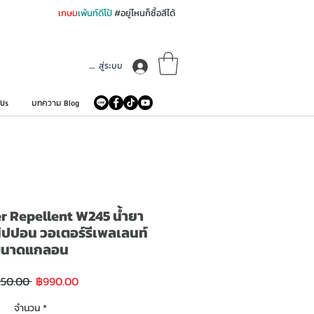
เกษม
เพ้นท์ดีโป้
#อยู่ไหนก็ซื้อสีได้
เข้าสู่ระบบ
 Us
บทความ Blog
 Repellent W245 น้ำยา
นิปปอน วอเตอร์รีเพลเลนท์
ขนาดแกลอน
ราคา
ราคา
250.00 
฿990.00
ขาย
ปกติ
ลด
จำนวน
*