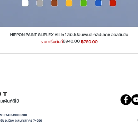
​​​​​​​NIPPON PAINT GLIPLEX All In 1 สีนิปปอนเพนต์ กลิปเลกซ์ ออลอินวัน
฿940.00
ราคาปกติ
ราคาขายลด
ราคาเริ่มต้นที่
฿780.00
INT
081 5569977
OT
มเพ้นท์ดีโป้
อาการ: 0743549000280
ชัย อ.เมือง จ.สมุทรสาคร 74000