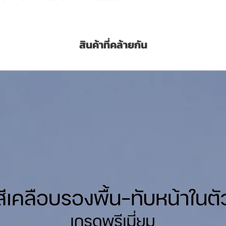
ภายนอกและภายในอาคาร
สินค้าที่คล้ายกัน
/เที่ยว
ิวให้ทนทานทนต่อทุกสภาวะอากาศ
ัสดุได้หลากหลายและเคลือบได้แม้บนหิน
าติของพื้นผิว
้ำ