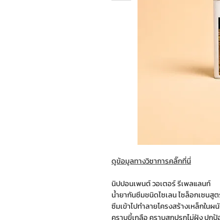
ดูข้อมูลทางวิชาการคลิ๊กที่นี่
นิปปอนเพนต์ วอเตอร์ รีเพลแลนท์
น้ำยากันซึมชนิดไซเลน ไซล็อกเซนสูตรน
ซึมเข้าไปทำลายโครงสร้างเหล็กในผน
คราบขี้เกลือ คราบสกปรกไม่ฝัง ปกป