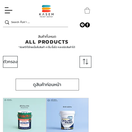
สินค้าทั้งหมด
ALL PRODUCTS
*ส่งฟรีทั่วไทยเมื่อสั่งสินค้า 4 ชิ้น ขึ้นไป คละชนิดสินค้าได้
ตัวกรอง
ดูสินค้าก่อนหน้า