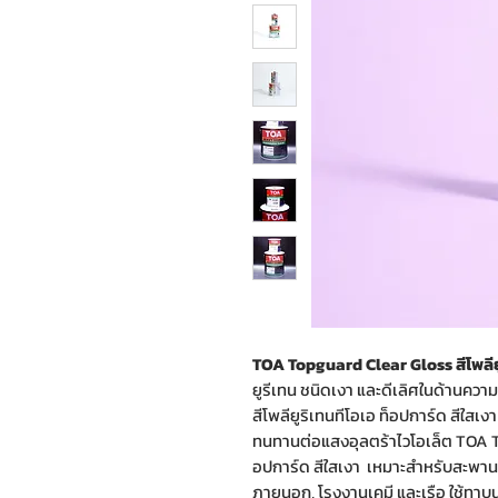
TOA Topguard Clear Gloss สีโพลียู
ยูรีเทน ชนิดเงา และดีเลิศในด้านค
สีโพลียูริเทนทีโอเอ ท็อปการ์ด สีใสเงา
ทนทานต่อแสงอุลตร้าไวโอเล็ต TOA To
อปการ์ด สีใสเงา เหมาะสำหรับสะพาน, 
ภายนอก, โรงงานเคมี และเรือ ใช้ทาบ