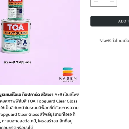
ADD T
*ส่งฟรีทั่วไทยเมื่
**สินค้าสั่งโรงงาน
ริเทนทีโอเอ ท็อปการ์ด สีใสเงา
A+B เป็นสีโพลี
วามคงสภาพฟิล์มสี TOA Topguard Clear Gloss
 ใช้เป็นสีทับหน้าในระบบอีพ็อกซี่ที่ต้องการความ
pguard Clear Gloss สีโพลียูริเทนทีโอเอ ท็
ภายนอกของถังเคมี, โครงสร้างเหล็กที่อยู่
นคอนกรีตหรือปูนได้