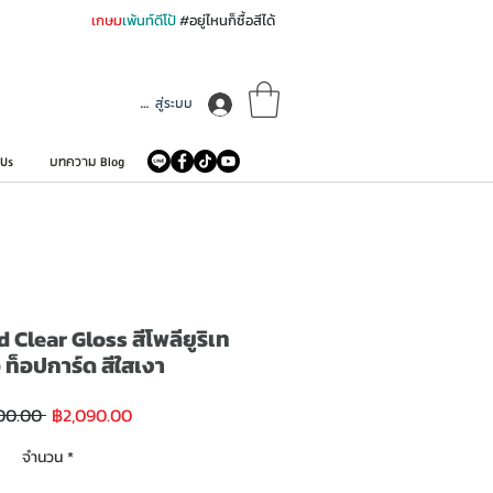
เกษม
เพ้นท์ดีโป้
#อยู่ไหนก็ซื้อสีได้
เข้าสู่ระบบ
 Us
บทความ Blog
Clear Gloss สีโพลียูริเท
 ท็อปการ์ด สีใสเงา
ราคา
ราคา
00.00 
฿2,090.00
ขาย
ปกติ
ลด
จำนวน
*