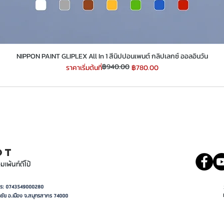
​​​​​​​NIPPON PAINT GLIPLEX All In 1 สีนิปปอนเพนต์ กลิปเลกซ์ ออลอินวัน
฿940.00
ราคาปกติ
ราคาขายลด
ราคาเริ่มต้นที่
฿780.00
INT
081 5569977
OT
มเพ้นท์ดีโป้
อาการ: 0743549000280
ชัย อ.เมือง จ.สมุทรสาคร 74000