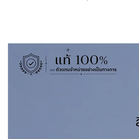
TOA Topguard Clear Gloss
is tw
Gloss FINISH afor exterior. It has 
chemical resistance and abrasion
epoxy primer for UV light resistan
chemical processing plants, wareh
bridge, chemical tank, outside of 
well as using as a GLOSS Clear co
ขนาดบรรจุ Pack Size:
3.785 ลิตร (
Coverage ทาได้พื้นที่
27-40 ตร.ม./ชุ
Dry Film Thickness ที่ความหนา
50
เฉดสี Colours: ใสด้าน CLEAR MAT
ผสมด้วยทินเนอร์ Thinning With:
T
สั่งซื้อคลิ๊กที่นี่