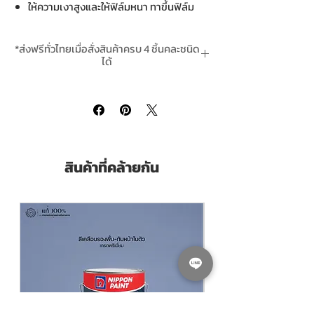
ให้ความเงาสูงและให้ฟิล์มหนา ทาขึ้นฟิล์ม
ง่าย
ทนทานต่อการขีดข่วน แรงกดทับ และ สาร
*ส่งฟรีทั่วไทยเมื่อสั่งสินค้าครบ 4 ชิ้นคละชนิด
เคมีได้ดี
ได้
เหมาะสำหรับใช้งานภายใน ใช้ทา พื้นไม้ พื้น
*สินค้าสั่งล่วงหน้า 2-4 วันทำการ Pre-Order
ปาร์เก้ พื้นไม้โรงยิม และเฟอร์นิเจอร์ไม้ต่างๆ
takes 2-4 working days
TOA Shark Gloss Polyurethane 1 K for
Interior
Moisture cure 1 Pack Polyurethane
สินค้าที่คล้ายกัน
High Gloss. Thick Film.
Scratch, Impact, and Chemical
Resistance. Good for Interior Flooring
Suitable for all interior woodworks such
as wooden floor, parquet, indoor
gymnasium and wooden furniture,
where not exposed to Sunlight.
Pack Size ขนาดบรรจุ
แกลลอน 3.5 Litres
(ลิตร)