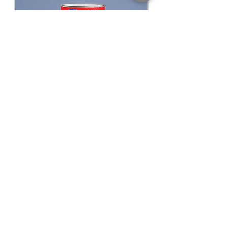
maintenace.
Pack Size ขนาดบรรจุ
3.785 ลิตร Litres
Finishing ฟิล์มสี
Gloss เงา
Thinning With ผสมด้วย
Toa Thinner No.
21 ทินเนอร์ ทีโอเอ เบอร์ 21 สั่งซื้อคลิ๊
ก หรือ
ทิน
เนอร์ 3A Powercoat
Coverage ทาได้พื้นที่
40-45 ตร.ม./แกลลอน/
เที่ยว (Sq.M./Gallon/Coat)
​​​​​​​NIPPON PAINT GLIPLEX All In 1 สีนิปปอน
NIPPON PAINT Junior 
เพนต์ กลิปเลกซ์ ออลอินวัน
รองพื้นปูนใหม่นิปปอน จูเ
฿940.00
ราคาปกติ
ราคาขายลด
ราคาเริ่มต้นที่
฿780.00
KASEM PAINT DEPOT
ศูนย์ค้าส่งสีออนไลน์ เกษมเพ้นท์ดีโป้
BY KASEMPONGRAT