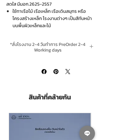
สดใส มีมอก.2625-2557
ใช้ทาเรือไม้ เรือเหล็ก เรือเดินสมุทร หรือ
โครงสร้างเหล็ก โรงงานต่างๆ เป็นสีทับหน้า
บนพื้นผิวเหล็กและไม้
ป้องกันและยับยั้ง การเกิดสนิมบนพื้นผิว
เหล็ก และปกป้องไม้ ทั้งในงานอุตสาหกรรม
*สั่งโรงงาน 2-4 วันทำการ PreOrder 2-4
และที่อยู่อาศัย
Working days
เหมาะสำหรับ งานซ่อมบำรุง และโรงงาน
*ส่งฟรีเมื่อสั่งสินค้าใดก็ได้รวม 4 ชิ้นขึ้นไป Free
อุตสาหกรรม เช่น รั้วเหล็ก ท่อเหล็ก และ
Delivery is included when buying 4 or
โครงสร้างเหล็ก รถบรรทุก เรือเดินทะเล
more units per order.
บริเวณที่อยู่เหนือแนวน้ำ
TOA Proguard
is industrial grade alkyd
สินค้าที่คล้ายกัน
enamel from TOA
Use as a topcoat for Wooden Boat,
Steel Ship, Steel Structure etc.
Protect and prevent corrosion on wood
and steel
Can be used on both new building and