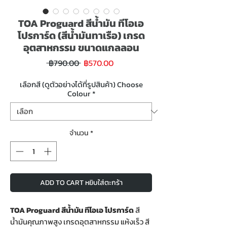
TOA Proguard สีน้ำมัน ทีโอเอ
โปรการ์ด (สีน้ำมันทาเรือ) เกรด
อุตสาหกรรม ขนาดแกลลอน
ราคา
ราคา
 ฿790.00 
฿570.00
ขาย
ปกติ
ลด
เลือกสี (ดูตัวอย่างได้ที่รูปสินค้า) Choose
Colour
*
จำนวน
*
ADD TO CART หยิบใส่ตะกร้า
TOA Proguard สีน้ำมัน ทีโอเอ โปรการ์ด
สี
น้ำมันคุณภาพสูง เกรดอุตสาหกรรม แห้งเร็ว สี