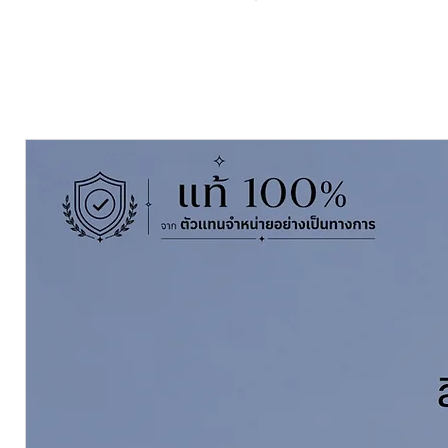
ฟิล์มสีทนทานต่อการเช็ดล้าง ต้าน
จึงปลอดภัยต่อผู้อยู่อาศัยทุกคนในบ
ปัญหา ภูมิแพ้ และหอบหืด และช่ว
TOA Organic Care Sheen Finish f
Allergy Friendly Plant based Em
TOA Organic care - Asthma & Alle
ultra-premium paint sustainable 
replace parts of petroleum-based
USDA Certified Biobased label. It 
De-toxify technology, which give
formaldehyde in air in door and q
for children and elder with asthm
Pack Size ขนาดบรรจุ
18.925 ลิตร 
Finishing ฟิล์มสี
ชนิดเนียน Sheen 
Thinning With ผสมด้วย
น้ำสะอาด 
Coverage ทาได้พื้นที่
175-200 ตร.ม.