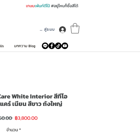
เกษม
เพ้นท์ดีโป้
#อยู่ไหนก็ซื้อสีได้
เข้าสู่ระบบ
 Us
บทความ Blog
re White Interior สีทีโอ
แคร์ เนียน สีขาว ถังใหญ่
ราคา
ราคา
50.00 
฿3,800.00
ขาย
ปกติ
ลด
จำนวน
*