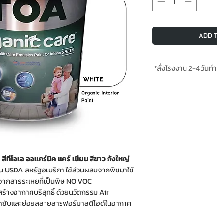
ADD T
*สั่งโรงงาน 2-4 วัน
*ส่งฟรีเมื่อสั่งสินค้าใ
included when bu
ีทีโอเอ ออแกร์นิค แคร์ เนียน สีขาว ถังใหญ่
 USDA สหรัฐอเมริกา ใช้ส่วนผสมจากพืชมาใช้
จากสารระเหยที่เป็นพิษ NO VOC
้างอากาศบริสุทธิ์ ด้วยนวัตกรรม Air
ถดูดซับและย่อยสลายสารฟอร์มาลดีไฮด์ในอากาศ