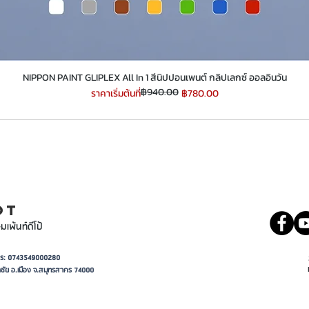
​​​​​​​NIPPON PAINT GLIPLEX All In 1 สีนิปปอนเพนต์ กลิปเลกซ์ ออลอินวัน
฿940.00
ราคาปกติ
ราคาขายลด
ราคาเริ่มต้นที่
฿780.00
INT
081 5569977
OT
มเพ้นท์ดีโป้
อาการ: 0743549000280
ชัย อ.เมือง จ.สมุทรสาคร 74000