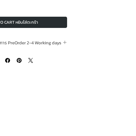
O CART หยิบใส่ตะกร้า
ทำการ PreOrder 2-4 Working days
ดก็ได้รวม 4 ชิ้นขึ้นไป Free Delivery is
ying 4 or more units per order