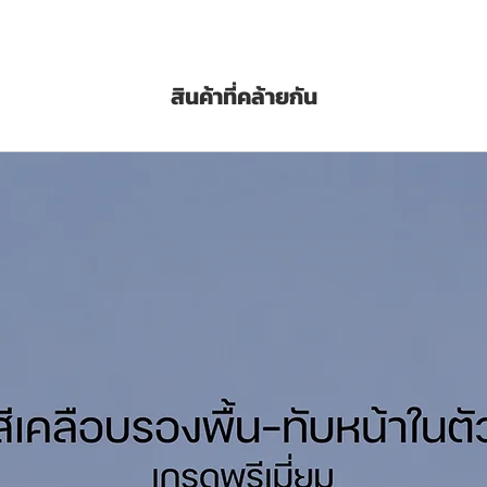
ทานการเกิดเชื้อรา ป้องกันแบคทีเรีย และไวรัส
้าน โดยเฉพาะเด็ก และผู้สูงอายุ รวมถึงผู้ที่มี
ยรักษาสิ่งแวดล้อม
สินค้าที่คล้ายกัน
or Interior in White Colour, Asthma &
ulsion Paint.
rgy Friendly Biobased Emulsion Paint is
plant-based ingredients are used to
 raw materials and has obtained the
makes an air indoor quality the best by Air
s odourless, Zero VOC. disposal of
ualifies for LEED v4.1 Specially designed
a and allergy.
Litres
Finish
Clean Water
/ถัง/เที่ยว (Sq.M./Drum/Coat)