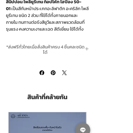
สีนิปปอน โพลียูริเทน ท็อปโค้ท ไฮป้อง 50-
01
เป็นสีทับหน้าประเภทอะลิฟาติก อะคริลิก โพลี
ยูรีเทน ชนิด 2 ส่วน ที่ใช้ได้ทั้งภายนอกและ
ภายใน ทนทานต่อรังสียูวีและสภาพแวดล้อมที่
รุนแรง คงความเงาและเฉด สีดีเยี่ยม ใช้ได้ทั้ง
พื้นผิวเหล็กและคอนกรีต เหมาะส าหรับ
โครงสร้างเหล็กทั่วไป โรงงานเคมี โรงกลั่น โรง
*ส่งฟรีทั่วไทยเมื่อสั่งสินค้าครบ 4 ชิ้นคละชนิด
ไฟฟ้า อาคาร สะพาน เป็นต้น
ได้
ฟิล์มสีแข็งแรงทนทานต่อแสงแดด รังสียูวี
*สินค้ามีในสต๊อกพร้อมจัดส่ง In-Stock
และสภาพแวดล้อมที่รุนแรง
ทนทานต่อสารเคมี การขูดขีด การเสียดสี
และแรงกระแทก
ฟิล์มสีมีความเงาสูง และสามารถป้องกัน
คราบสกปรกได้ดีเยี่ยม
สินค้าที่คล้ายกัน
สามารถผสมสีผ่านเครื่องผสมสี
อุตสาหกรรมได้ (CCPRO)
Nippon Paint PUR Topcoat Hi-Pon 50-01
is a two-component PU (Polyurethane
Finish), used as a finishing coat of epoxy