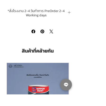
ได้ด้วยสีแทบทุกชนิด รวมถึง สีน้ำมัน สีอีพ็อกซี่
สีโพลียูริเทน ฯลฯ
*สั่งโรงงาน 2-4 วันทำการ PreOrder 2-4
Working days
Nippon Paint Etching Primer 120
is a
*ส่งฟรีเมื่อสั่งสินค้าใดก็ได้รวม 4 ชิ้นขึ้นไป Free
two-pack polyvinyl butyral based, acid-
Delivery is included when buying 4 or
catalysed etching primer. It has excellent
more units per order.
adhesion to blast cleaned steel,
galvanized steel and light alloys and thus
provides a suitable base for most coatings
สินค้าที่คล้ายกัน
to adhere satisfactorily.
Pack Size ขนาดบรรจุ
3.785 ลิตร Litres
Coverage ทาได้พื้นที่
35-40 ตร.ม./ชุด/เที่ยว
(Sq.M./Set/Coat)
Dry Film Thickness ความหนาฟิล์มเมื่อแห้ง
12 ไมครอน (Microns)