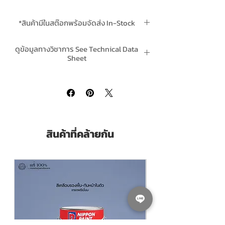
และส่วนใต้แนวน้ำเพื่อกันเพรียง ใช้ได้ทั้งเรือ
เหล็กและเรือไม้ สามารถป้องกันเพรียงได้อย่าง
*สินค้ามีในสต๊อกพร้อมจัดส่ง In-Stock
มีประสิทธิภาพ มีความทนทานต่อน้าจืด น้าทะเล
และสารเคมีต่างๆ ได้ดีเยี่ยม
*ส่งฟรีเมื่อสั่งสินค้าใดก็ได้รวม 4 ชิ้นขึ้นไป Free
ดูข้อมูลทางวิชาการ See Technical Data
Delivery is included when buying 4 or
Sheet
• ใช้ได้ทั้งเรือเหล็ก และเรือไม้
more units per order.
• ปราศจากดีบุก
Click คลิ๊กที่นี่
•ปกป้องพรือจากเพรียงได้ยาวนาน
Nippon Paint Anitifouling Paint
is a
vinyle copper base antifouling paint with
antifouling efficiency up to 18 months.
สินค้าที่คล้ายกัน
Use as an antifouling system for
Bottom area of vessels
Can be used on both steel and wooden
ship
Tin Free Formular.
For Up to 18 Months Docking Interval.
ขนาดบรรจุ Pack Size
3.6 ลิตร Litres