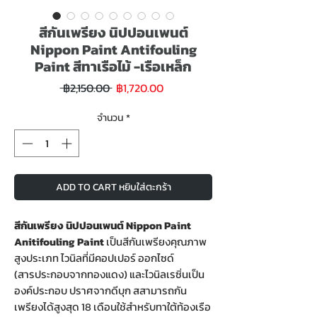
สีกันเพรียง นิปปอนเพนต์
Nippon Paint Antifouling
Paint สีทาเรือไม้ -เรือเหล็ก
ราคา
ราคา
 ฿2,150.00 
฿1,720.00
ขาย
ปกติ
ลด
จำนวน
*
ADD TO CART หยิบใส่ตะกร้า
สีกันเพรียง นิปปอนเพนต์ Nippon Paint
Anitifouling Paint
เป็นสีกันเพรียงคุณภาพ
สูงประเภท ไวนิลที่มีคอปเปอร์ ออกไซด์
(สารประกอบจากทองแดง) และไวนิลเรซิ่นเป็น
องค์ประกอบ ปราศจากดีบุก สสามารถกัน
เพรียงได้สูงสุด 18 เดือนใช้สำหรับทาใต้ท้องเรือ