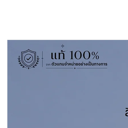
Nippon Metallic Paint
is a gloss
film, enhance the luxuriness of y
and outdoor areas. Can be used o
steel, concrete or othe material w
Pack Size ขนาดบรรจุ
1 ลิตร Litres
Finishing ฟิล์สี
เมทัลลิคเงา Gloss M
Thinning With ผสมด้วยทินเนอร์
N
นิปปอนทินเนอร์ อะคริลิค 3000
Coverage ทาได้พื้นที่
9-11 ตร.ม./ชุด
Prime with รองพื้นด้วย
รองพื้นอี
30-06 A+B สีอลูมิเนียม