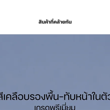
 finish metallic paint. Give a glossy metallic
our works. Suitable to use on both indoor
n variety of surfaces including wood,
สินค้าที่คล้ายกัน
ith appropriate primer.
etallic
ippon Thinner 3000 Acrylic SD Thinner
/เที่ยว (Sq.M./Set/Coat)
พ๊อกซี่นิปปอน ไฮปอง 30-06 Nippon Hi-pon