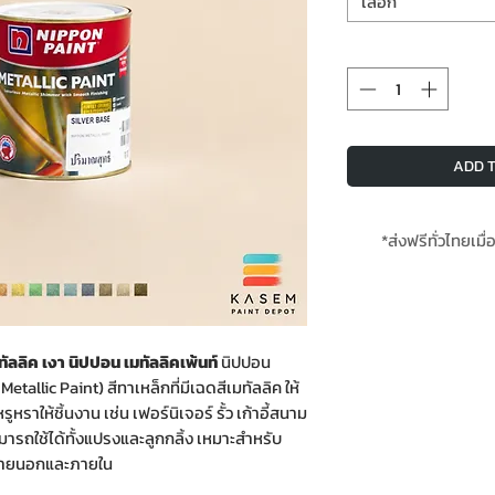
เลือก
ADD T
*ส่งฟรีทั่วไทยเมื่
ัลลิค เงา นิปปอน เมทัลลิคเพ้นท์
นิปปอน
tallic Paint) สีทาเหล็กที่มีเฉดสีเมทัลลิค ให้
หราให้ชิ้นงาน เช่น เฟอร์นิเจอร์ รั้ว เก้าอี้สนาม
ามารถใช้ได้ทั้งแปรงและลูกกลิ้ง เหมาะสำหรับ
้งภายนอกและภายใน