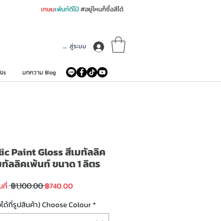
เกษม
เพ้นท์ดีโป้
#อยู่ไหนก็ซื้อสีได้
เข้าสู่ระบบ
 Us
บทความ Blog
c Paint Gloss สีเมทัลลิค
ทัลลิคเพ้นท์ ขนาด 1 ลิตร
ราคา
ราคา
 ฿1,100.00 
นที่
฿740.00
ปกติ
ขาย
ลด
งได้ที่รูปสินค้า) Choose Colour
*