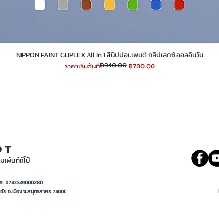
​​​​​​​NIPPON PAINT GLIPLEX All In 1 สีนิปปอนเพนต์ กลิปเลกซ์ ออลอินวัน
฿940.00
ราคาปกติ
ราคาขายลด
ราคาเริ่มต้นที่
฿780.00
INT
081 5569977
OT
มเพ้นท์ดีโป้
อาการ: 0743549000280
ชัย อ.เมือง จ.สมุทรสาคร 74000