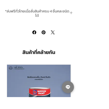
ยึดเกาะกับผิวไม้ได้ดีเยี่ยม
มีคุณสมบัติในการกันเชื้อรา
*ส่งฟรีทั่วไทยเมื่อสั่งสินค้าครบ 4 ชิ้นคละชนิด
แห้งเร็วและช่วยให้ทาสีจริงได้เรียบเนียนยิ่ง
ได้
ขึ้น
Kansai wood Primer 991
is one of the
premium products from Kansai Ftalit
Series from Japan. Used as a primer for
wood surfaces for protection against wood
สินค้าที่คล้ายกัน
corrosion and fungi. It is a fast dry type
primer with good adhesion to surface.
Any alkyd enamel can be applied
respectively
Pack Size ขนาดบรรจุ
3.785 ลิตร Litres
Finishing ฟิล์มสี
Matt White สีขาวด้าน
Thinning With ผสมด้วยทินเนอร์
ทินเนอร์
ผสมสีน้ำมันตราพัด Kansai Ftalit Thinner
แกลลอน 3.785 ลิตร | Click สั่งซื้อ
Coverage ทาได้พื้นที่
55-68 ตร.ม./ชุด/เที่ยว