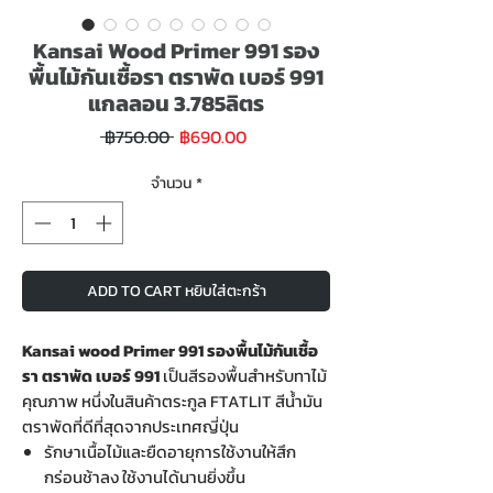
Kansai Wood Primer 991 รอง
พื้นไม้กันเชื้อรา ตราพัด เบอร์ 991
แกลลอน 3.785ลิตร
ราคา
ราคา
 ฿750.00 
฿690.00
ขาย
ปกติ
ลด
จำนวน
*
ADD TO CART หยิบใส่ตะกร้า
Kansai wood Primer 991 รองพื้นไม้กันเชื้อ
รา ตราพัด เบอร์ 991
เป็นสีรองพื้นสำหรับทาไม้
คุณภาพ หนึ่งในสินค้าตระกูล FTATLIT สีน้ำมัน
ตราพัดที่ดีที่สุดจากประเทศญี่ปุ่น
รักษาเนื้อไม้และยืดอายุการใช้งานให้สึก
กร่อนช้าลง ใช้งานได้นานยิ่งขึ้น