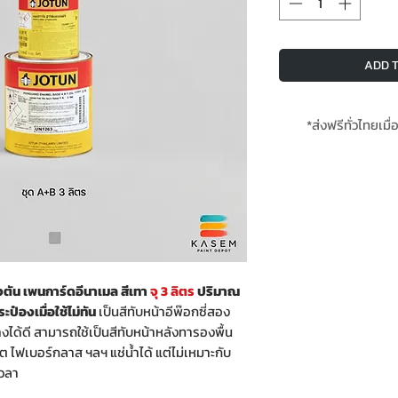
ADD T
*ส่งฟรีทั่วไทยเมื่
**สินค้
ัน เพนการ์ดอีนาเมล สีเทา
จุ 3 ลิตร
ปริมาณ
ป๋องเมื่อใช้ไม่ทัน
เป็นสีทับหน้าอีพ๊อกซี่สอง
ได้ดี สามารถใช้เป็นสีทับหน้าหลังทารองพื้น
ีต ไฟเบอร์กลาส ฯลฯ แช่น้ำได้ แต่ไม่เหมาะกับ
เวลา