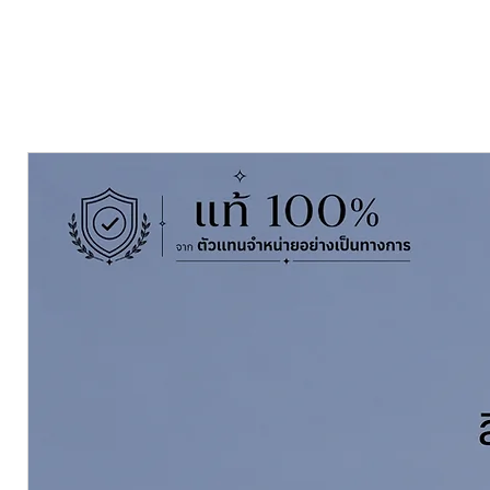
The Jotun Penguard Enamel
is 
coating. Can be used after apply 
Steel, Concrete, Fiberglass, Alumin
finish with fair gloss retention. 
immersed environments.
ขนาดบรรจุ Pack Size A+B:
3 ลิตร 
ฟิล์มสี Finishing:
Gloss เงา
เฉดสี Colours:
กรุณาเลือกจากรูปสิ
ผสมทินเนอร์ Thining with:
Jotun T
ลิ๊กที่นี่
Coverage ทาได้พื้นที่
30-40 ตร.ม./ช
Dry Film Thickness ความหนาฟิล์มเ
ดูข้อมูลทางวิชาการของโจตัน เพนการ์ด