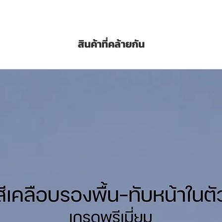
a two component polyamide cured epoxy
appropriate primer to urfaces, such as
ium, Stainless Steel Etc. It has a glossy
สินค้าที่คล้ายกัน
To be used as topcoat in atmospheric and
Litres
นค้า Examples in Product Pictures
hinner No. 17 ทินเนอร์โจตัน เบอร์ 17 สั่งซื้อค
ุด/เที่ยว (Sq.M./Set/Coat)
มื่อแห้ง
40-60 ไมครอน (Microns)
อีนาเมล คลิ๊กที่นี่