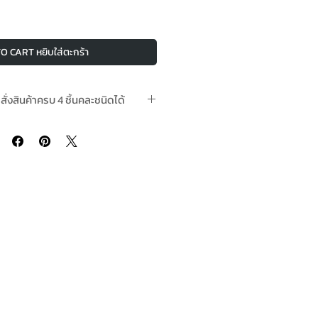
O CART หยิบใส่ตะกร้า
อสั่งสินค้าครบ 4 ชิ้นคละชนิดได้
ามีในสต๊อกพร้อมจัดส่ง