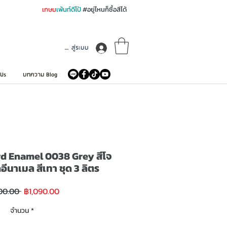
เกษม
เพ้นท์ดีโป้
#อยู่ไหนก็ซื้อสีได้
เข้าสู่ระบบ
 Us
บทความ Blog
d Enamel 0038 Grey สีโจ
อีนาเมล สีเทา ชุด 3 ลิตร
ราคา
ราคา
00.00 
฿1,090.00
ขาย
ปกติ
ลด
จำนวน
*