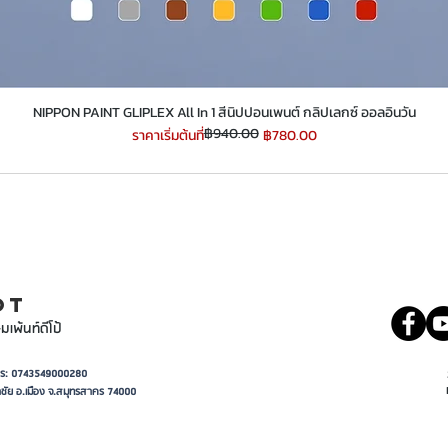
​​​​​​​NIPPON PAINT GLIPLEX All In 1 สีนิปปอนเพนต์ กลิปเลกซ์ ออลอินวัน
฿940.00
ราคาปกติ
ราคาขายลด
ราคาเริ่มต้นที่
฿780.00
INT
081 5569977
OT
มเพ้นท์ดีโป้
อาการ: 0743549000280
ชัย อ.เมือง จ.สมุทรสาคร 74000