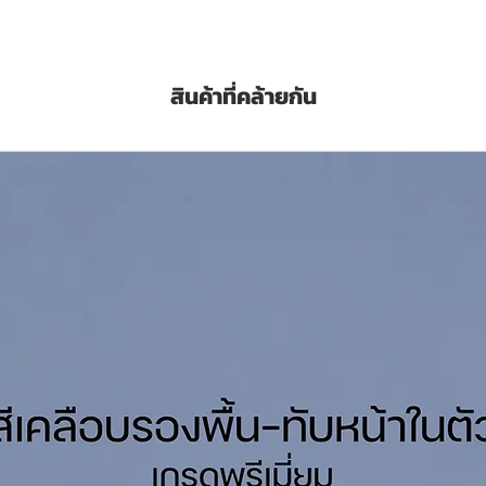
การใช้งานไม่ให้สีใหม่ หลุดล่อน อีกทั้ง
รได้ ป้องกันน้ำ ด่าง คราบเกลือ และสีซีด
ำ กลิ่นอ่อน ปราศจากสารปรอทและสารตะกั่ว
สินค้าที่คล้ายกัน
ย ใช้ได้ทั้ง ภายในและภายนอก
s solvent based primer for old masonry
igh quality acrylic plastic resin that
chalky surface. This product also
t qualification. Moreover, there is no lead
ct-F Primer No.1000 can be applied for
s (ลิตร)
 (Sq.M./Gallon/Coat)
3เอ 3A PowerCoat Thinner Click เพื่อสั่งซื้อ
logue JBP Contact-F Primer No.1000
 Data Sheet (TDS) Click