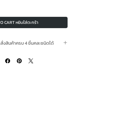
O CART หยิบใส่ตะกร้า
อสั่งสินค้าครบ 4 ชิ้นคละชนิดได้
า 2-4 วันทำการ Pre-Order take 2-4
working days