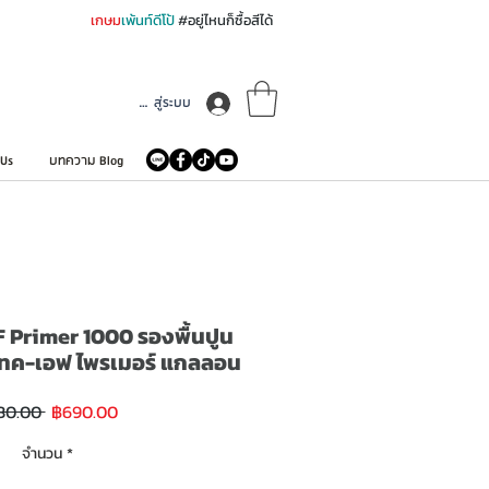
เกษม
เพ้นท์ดีโป้
#อยู่ไหนก็ซื้อสีได้
เข้าสู่ระบบ
 Us
บทความ Blog
 Primer 1000 รองพื้นปูน
นแทค-เอฟ ไพรเมอร์ แกลลอน
ราคา
ราคา
30.00 
฿690.00
ขาย
ปกติ
ลด
จำนวน
*