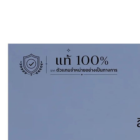
สภาพปูนเก่าให้อยู่ในสภาพดี ยืดอายุ
สามารถป้องกันน้ำ ซึมเข้าผนังอาคา
ช่วยป้องกัน เชื้อรา และตะไคร่น้
จึงปลอดภัยต่อผู้ใช้และผู้อยู่อาศั
JBP Contact-F Primer No.1000
i
surface. This product is based on h
designed to improve adhesion on 
provides alkali and mould resistan
and mercury contained. JBP Conta
both interior and exterior.
ขนาดบรรจุ Pack Size
1GL 3.5 Litre
Coverage ทาได้ 35-40
ตร.ม./เที่ยว
Thinning with ผสมด้วย
ทินเนอร์ 
ดูแคตตาล็อกของสี See Full Cata
ดูข้อมูลทางวิชาการ See Technical