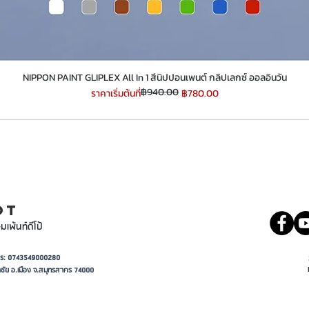
​​​​​​​NIPPON PAINT GLIPLEX All In 1 สีนิปปอนเพนต์ กลิปเลกซ์ ออลอินวัน
฿940.00
ราคาปกติ
ราคาขายลด
ราคาเริ่มต้นที่
฿780.00
INT
081 5569977
OT
มเพ้นท์ดีโป้
อาการ: 0743549000280
ชัย อ.เมือง จ.สมุทรสาคร 74000