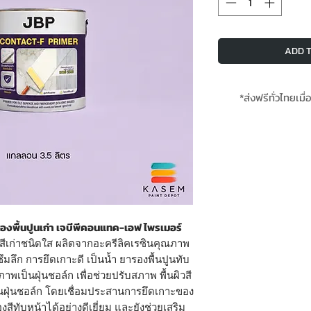
ADD T
*ส่งฟรีทั่วไทยเมื่
*สินค้าสั่งล่วงหน้
องพื้นปูนเก่า เจบีพีคอนแทค-เอฟ ไพรเมอร์
บสีเก่าชนิดใส ผลิตจากอะครีลิคเรซินคุณภาพ
มลึก การยึดเกาะดี เป็นน้ำ ยารองพื้นปูนทับ
ภาพเป็นฝุ่นชอล์ก เพื่อช่วยปรับสภาพ พื้นผิวสี
เป็นฝุ่นชอล์ก โดยเชื่อมประสานการยึดเกาะของ
งสีทับหน้าได้อย่างดีเยี่ยม และยังช่วยเสริม