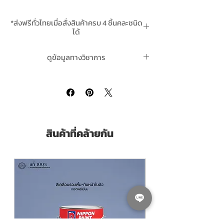
จุดเด่น
*ส่งฟรีทั่วไทยเมื่อสั่งสินค้าครบ 4 ชิ้นคละชนิด
ป้องกันการกัดกร่อนอย่างดีเยี่ยม เหมาะ
ได้
สำหรับโครงสร้างอุตสาหกรรม, สะพาน,
โรงงานกระดาษ และพื้นที่ชายฝั่ง
ดูข้อมูลทางวิชาการ
ใช้ได้กับพื้นผิวหลากหลาย เช่น เหล็กที่มีสนิม,
เหล็กที่ผ่านการพ่นทราย และพื้นผิวที่มีสีเก่า
ของอินเตอร์ซีล 670 Interseal 670HS คลิ๊ก
คงทน
มีปริมาณของแข็งสูง (82% ± 3%) ทำให้มี
การปกคลุมพื้นที่ได้ดี
สามารถใช้ได้ทั้ง สเปรย์ไร้อากาศ, สเปรย์ลม,
แปรง และลูกกลิ้ง
สินค้าที่คล้ายกัน
วิธีใช้
เตรียมพื้นผิว – ทำความสะอาดพื้นผิวให้
ปราศจากสิ่งสกปรกและสารปนเปื้อน
ทาสี – ใช้ในความหนา 100-250 ไมครอน
(แห้ง) หรือ 122-305 ไมครอน (เปียก) เพื่อให้
ได้ผลลัพธ์ที่ดีที่สุด
ระยะเวลาการแห้ง – แห้งสัมผัสใน 5 ชั่วโมง ที่