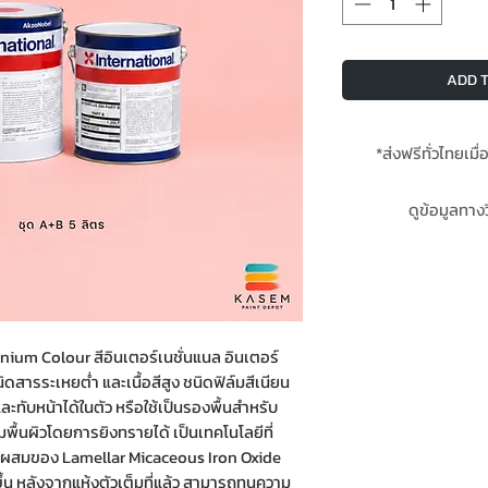
ADD T
*ส่งฟรีทั่วไทยเมื่
* Pre-Order 2-4 วัน
ดูข้อมูลทาง
Days Af
ของ International I
อินเตอร์เนชั่นแน
nium Colour สีอินเตอร์เนชั่นแนล อินเตอร์
นิดสารระเหยต่ำ และเนื้อสีสูง ชนิดฟิล์มสีเนียน
ะทับหน้าได้ในตัว หรือใช้เป็นรองพื้นสำหรับ
มพื้นผิวโดยการยิงทรายได้ เป็นเทคโนโลยีที่
วนผสมของ Lamellar Micaceous Iron Oxide
งขึ้น หลังจากแห้งตัวเต็มที่แล้ว สามารถทนความ