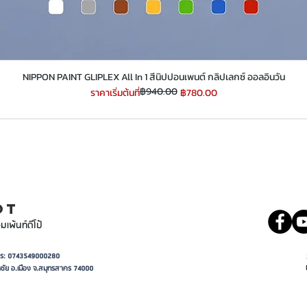
​​​​​​​NIPPON PAINT GLIPLEX All In 1 สีนิปปอนเพนต์ กลิปเลกซ์ ออลอินวัน
฿940.00
ราคาปกติ
ราคาขายลด
ราคาเริ่มต้นที่
฿780.00
INT
081 5569977
OT
มเพ้นท์ดีโป้
อาการ: 0743549000280
ชัย อ.เมือง จ.สมุทรสาคร 74000