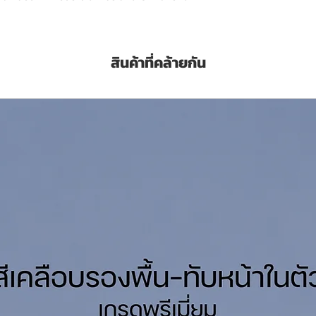
0 องศาเซลเซียส
ร)
สินค้าที่คล้ายกัน
minium tone
ational Thinner GTA220 สั่งซื้อคลิ๊กที่
uminium Colour
is
pcoat by itself
teel
ith Lamellar Micaceous Iron Oxide and
ts
 after fully cured