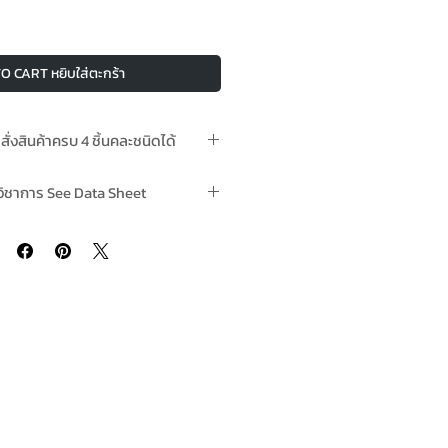
O CART หยิบใส่ตะกร้า
อสั่งสินค้าครบ 4 ชิ้นคละชนิดได้
ทำการหลังชำระเงินแล้ว (2-4 Working
วิชาการ See Data Sheet
ter Payment is made)
nterplus 256 Aluminium Colour สี
ล อินเตอร์พลัส 256 สีอลูมิเนียม