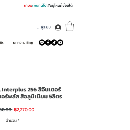
เกษม
เพ้นท์ดีโป้
#อยู่ไหนก็ซื้อสีได้
เข้าสู่ระบบ
 Us
บทความ Blog
Interplus 256 สีอินเตอร์
อร์พลัส สีอลูมิเนียม 5ลิตร
ราคา
ราคา
50.00 
฿2,270.00
ขาย
ปกติ
ลด
จำนวน
*