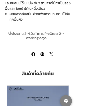
และกันสนิมไว้ในหนึ่งเดียว สามารถใช้ทาเป็นรอง
พื้นและทับหน้าได้ในหนึ่งเดียว
ผสมสารกันสนิม ช่วยเพิ่มความทนทานให้กับ
ทุกพื้นผิว
ทาได้ทั้งบน เหล็ก เหล็กชุบกัลวาไนซ์ เหล็ก
ชุบซิ้งก์ สแตนเลส อลูมิเนียม ปูน และ
*สั่งโรงงาน 2-4 วันทำการ PreOrder 2-4
ไฟเบอร์ซีเมนต์
Working days
แห้งเร็วใน 10 นาที ทาทับได้ใน 1-2 ชม. กลิ่น
*ส่งฟรีเมื่อสั่งสินค้าใดก็ได้รวม 4 ชิ้นขึ้นไป Free
หายไวกว่าสีน้ำมันทั่วไป
Delivery is included when buying 4 or
เนื้อสีมาก กลบมิดได้ดี
more units per order.
ปราศจากสารอันตรายปรอทและตะกั่ว
Hero Rust Tech 2in1 Gloss Finish
is a
สินค้าที่คล้ายกัน
Primer/Topcoat in one pack paint helps
reducing working time by applying only 2
coats of this product.
Come with anti-rust property.
Quick Dry in 10 minutes. Recoating in 1-
2 Hours