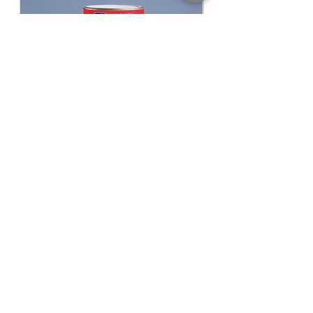
No components of Lead and Mercury.
Pack Size ขนาดบรรจุ 3
ลิตร Litres
Finishing ฟิล์มสี
Gloss เงา
Thinning With ผสมด้วยทินเนอร์
Thinner
3A PowerCoat ทินเนอร์ 3เอ พาวเวอร์โค้ท
Coverage ทาได้พื้นที่
40-45 ตร.ม./ชุด/เที่ยว
(Sq.M./Set/Coat)
​​​​​​​NIPPON PAINT GLIPLEX All In 1 สีนิปปอน
NIPPON PAINT Junior 
เพนต์ กลิปเลกซ์ ออลอินวัน
รองพื้นปูนใหม่นิปปอน จูเ
฿940.00
ราคาปกติ
ราคาขายลด
ราคาเริ่มต้นที่
฿780.00
KASEM PAINT DEPOT
ศูนย์ค้าส่งสีออนไลน์ เกษมเพ้นท์ดีโป้
BY KASEMPONGRAT