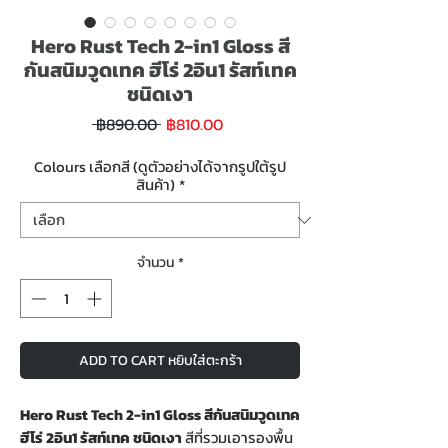
Hero Rust Tech 2-in1 Gloss สี
กันสนิมวูดเทค ฮีโร่ 2อิน1 รัสท์เทค
ชนิดเงา
ราคา
ราคา
 ฿890.00 
฿810.00
ขาย
ปกติ
ลด
Colours เลือกสี (ดูตัวอย่างได้จากรูปใต้รูป
สินค้า)
*
จำนวน
*
ADD TO CART หยิบใส่ตะกร้า
Hero Rust Tech 2-in1 Gloss สีกันสนิมวูดเทค
ฮีโร่ 2อิน1 รัสท์เทค ชนิดเงา
สีที่รวมเอารองพื้น