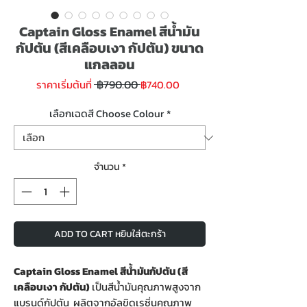
Captain Gloss Enamel สีน้ำมัน
กัปตัน (สีเคลือบเงา กัปตัน) ขนาด
แกลลอน
ราคา
ราคา
 ฿790.00 
ราคาเริ่มต้นที่
฿740.00
ปกติ
ขาย
ลด
เลือกเฉดสี Choose Colour
*
จำนวน
*
ADD TO CART หยิบใส่ตะกร้า
Captain Gloss Enamel สีน้ำมันกัปตัน (สี
เคลือบเงา กัปตัน)
เป็นสีน้ำมันคุณภาพสูงจาก
แบรนด์กัปตัน ผลิตจากอัลขิดเรซิ่นคุณภาพ