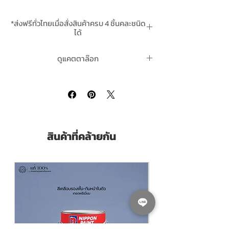
แห้งเร็ว ขัดง่ายและป้องกันไม้สีคล้ำจากยาง
ไม้
*ส่งฟรีทั่วไทยเมื่อสั่งสินค้าครบ 4 ชิ้นคละชนิด
ช่วยให้โพลียูริเทนที่จะทาทับยึดเกาะได้
ได้
ยาวนานคงทนยิ่งขึ้น
**สินค้ามีในสต๊อกพร้อมจัดส่ง
ดูแคตตาล๊อก
Chemglaze 9934 Wood Primer For
Polyurethane
is a primer for wood before
โพลียูริเทนเคมเกลซ Chemglaze PU คลิ๊กที่นี่
an application of Chemglaze
polyurethane including, Z051, Z151
and Z065. It helps smoothing wood
surface and enhance adhesion duarability
between Wood and the Polyurethane
สินค้าที่คล้ายกัน
topcoat. Quick Dry and easy to sand.
Pack Size ขนาดบรรจุ
3.785 ลิตร Litres
Thinning With ผสมด้วยทินเนอร์
ทินเนอ
ร์เคมเกลซ ผสมโพลียูริเทน 9951 Chemglaze
PU Thinner | Click สั่งซื้อ
Coverage ทาได้พื้นที่
30-40 ตร.ม./ชุด/เที่ยว
(Sq.M./Set/Coat)