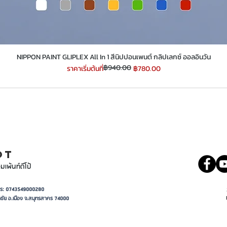
​​​​​​​NIPPON PAINT GLIPLEX All In 1 สีนิปปอนเพนต์ กลิปเลกซ์ ออลอินวัน
฿940.00
ราคาปกติ
ราคาขายลด
ราคาเริ่มต้นที่
฿780.00
INT
081 5569977
OT
มเพ้นท์ดีโป้
อาการ: 0743549000280
ชัย อ.เมือง จ.สมุทรสาคร 74000