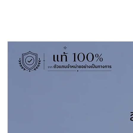
คำอธิบายผลิตภัณฑ์
สีโป๊วขาว ทำจากอะครีลิคอิมัลชั่น มีเ
วรอยแตกร้าวไม่เกิน 1 มิลลิเมตรและซ่