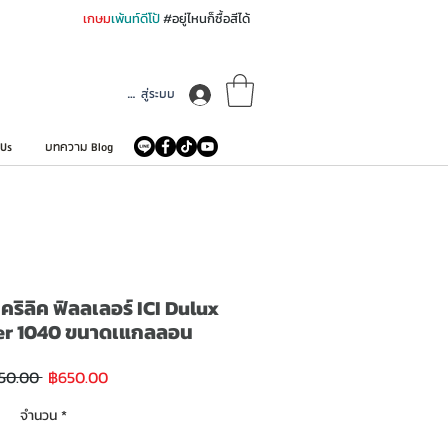
เกษม
เพ้นท์ดีโป้
#อยู่ไหนก็ซื้อสีได้
เข้าสู่ระบบ
 Us
บทความ Blog
ะคริลิค ฟิลลเลอร์ ICI Dulux
ller 1040 ขนาดเแกลลอน
ราคา
ราคา
50.00 
฿650.00
ขาย
ปกติ
ลด
จำนวน
*