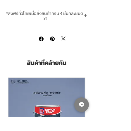
TOA Coal Tar Epoxy 111
is a two-pack rust
*ส่งฟรีทั่วไทยเมื่อสั่งสินค้าครบ 4 ชิ้นคละชนิด
preventing coal tar epoxy paint. : As a rust
ได้
preventing coal tar epoxy for protective
**สินค้ามีในสต๊อกพร้อมจัดส่ง In-Stock
coating of tank interior, concrete, steel
and underwater area. It has excellent to
chemical resistance, salt water, crude oil
and dilute acids
สินค้าที่คล้ายกัน
Pack Size ขนาดบรรจุ
แกลลอน 3.785 ลิตร
(Litres)
Finishing ฟิล์มสี
ดำกึ่งเงา Semigloss Black
Thinning With ผสมด้วยทินเนอร์
TOA
Thinner No.31 ทินเนอร์ ทีโอเอ เบอร์ 31 ผสมสี
อีพ๊อกซี่ ขนาดแกลลอน | Click to order สั่งซื้อ
คลิ๊ก
Coverage ทาได้พื้นที่ 17-25
ตร.ม./ชุด/เที่ยว
(Sq.M./Set/Coat)
Dry Film Thickness ความหนาฟิล์มเมื่อแห้ง
100-150 ไมครอน (Microns)