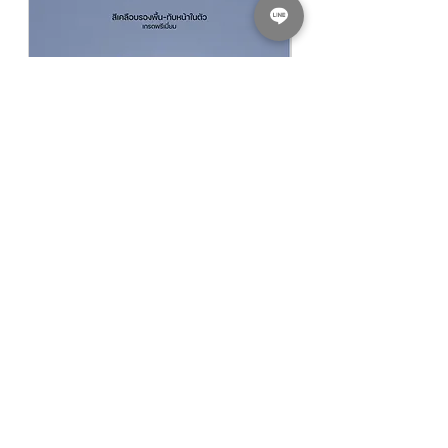
Pack Size บรรจุ
3.785 ลิตร รวมส่วน A + B
Finishing ฟิล์มสี
Semigloss กึ่งเงา
Thinning with ผสมด้วย
Clean Water น้ำ
สะอาด
Coverage ทาได้
35-55 ตร.ม./ชุด/เที่ยว
(Sq.M./Set/Coat)
Dry Film Thickness ความหนาเมื่อแห้ง
40-
60 Microns
Prime with รองพื้นด้วย
TOA Floorguard
Primer WB ทีโอเอ ฟลอการ์ดไพรเมอร์ ดับเบิ้ล
ยูบี สั่งซื้อคลิ๊กที่นี่
​​​​​​​NIPPON PAINT GLIPLEX All In 1 สีนิปปอน
NIPPON PAINT Junior 
เพนต์ กลิปเลกซ์ ออลอินวัน
รองพื้นปูนใหม่นิปปอน จูเ
฿940.00
ราคาปกติ
ราคาขายลด
ราคาเริ่มต้นที่
฿780.00