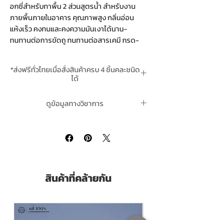
อกซี่สำหรับทาพื้น 2 ส่วนสูตรน้ำ สำหรับงาน
ภายพื้นภายในอาคาร คุณภาพสูง กลิ่นอ่อน
แห้งเร็ว คงทนและคงความมันเงาได้นาน-
ทนทานต่อการขัดถู ทนทานต่อสารเคมี กรด-
ด่างอ่อน - เหมาะสำหรับบริเวณที่มีความชื้นสูง
อยู่ตลอดเวลา และเหมาะกับงานโครงสร้างที่พื้น
*ส่งฟรีทั่วไทยเมื่อสั่งสินค้าครบ 4 ชิ้นคละชนิด
ผิวอาจจะมีการสัมผัสกับอาหารทั้งทางตรงและ
ได้
ทางอ้อม
*สินค้าสั่งผลิต 7-10 วันทำการ หรือกรุณาเช็ค
ดูข้อมูลทางวิชาการ
สต๊อกก่อนสั่งซื้อ
TOA Floorguard 100 WB
is a Water-Base
Epoxy top coat for Flooring system.
TOA
Floorguard 100 WB ทีโอเอ ฟลอการ์ด
Suitable to use on interior floor after
100 ดับเบิ้ลยูบี คลิ๊กที่นี่
prime with TOA Floorguard Primer WB.
Low Odour, Quick Dry, Tough Film and
resist to abrasion and mild chemical. Can
be used on concrete floor in Clean Room,
สินค้าที่คล้ายกัน
Laboratory Room, or any room that need
extra hygenic and required minimum
chemical residue.