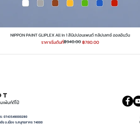
​​​​​​​NIPPON PAINT GLIPLEX All In 1 สีนิปปอนเพนต์ กลิปเลกซ์ ออลอินวัน
฿940.00
ราคาปกติ
ราคาขายลด
ราคาเริ่มต้นที่
฿780.00
INT
081 5569977
OT
มเพ้นท์ดีโป้
อาการ: 0743549000280
ชัย อ.เมือง จ.สมุทรสาคร 74000