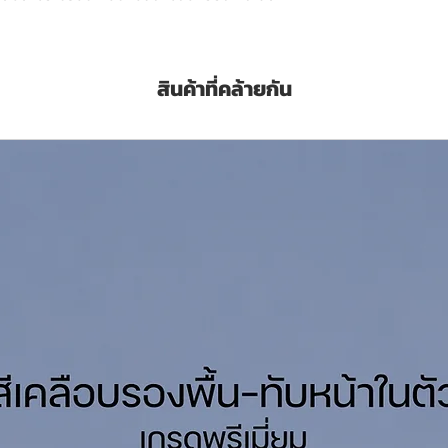
งภายในและภายนอก
รอบสี สามารถทำได้เช่นกัน
สินค้าที่คล้ายกัน
ต่างๆ เช่นโครงสร้างเหล็ก โครงสร้างอาคาร
อไม้และเรือเหล็ก และงานรถบรรทุก เป็นต้น
namel
is a high quality industrial grade
.
s level
 Spray and can be used in both interior and
as Steel structures, building frames,
iler etc.
itres
นเนอร์ Peralux W500 Enamel Thinner ทิน
แกลลอน สั่งซื้อ Click
ชุด/เที่ยว (Sq.M./Set/Coat)