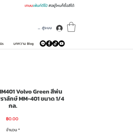
เกษม
เพ้นท์ดีโป้
#อยู่ไหนก็ซื้อสีได้
เข้าสู่ระบบ
 Us
บทความ Blog
MM401 Volvo Green สีพ่น
 พีราลักษ์ MM-401 ขนาด 1/4
กล.
ราคา
฿0.00
จำนวน
*