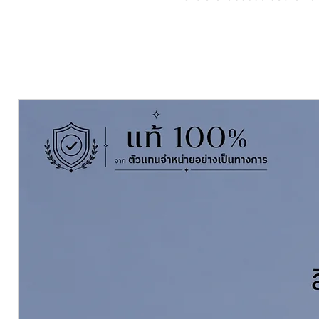
สีใกล้เคียงกัน
- ใช้งานได้ทั้งการพ่นและการทา ทั้
- แห้งตัวโดยอากาศ หรือ หากต้องกา
- เหมาะสำหรับการใช้งานอุตสาหกรมม
เครื่องจักรต่างๆ เรือเดินทะเลทั้งเรื
Peralux L44 Synthetic Resin E
enamel for general purpose uses
- Slow dry type, provide high glos
- It is easy to apply by Roller or
exterior area
-Suitable for heavy duty job such 
machinery, vessels and truck or tra
Pack Size ขนาดบรรจุ
0.945 ลิตร L
Finishing ฟิล์มสี
Gloss เงา
Thinning With
ผสมด้วยทินเนอร์
ทิ
เนอร์ผสมสีน้ำมัน พีราลักษ์ ขนาด1/4 
Coverage ทาได้พื้นที่
8.78-10 ตร.ม./