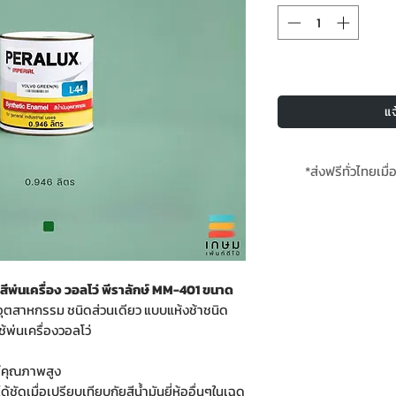
แจ
*ส่งฟรีทั่วไทยเมื่
**สินค้
พ่นเครื่อง วอลโว่ พีราลักษ์ MM-401 ขนาด
ดอุตสาหกรรม ชนิดส่วนเดียว แบบแห้งช้าชนิด
้พ่นเครื่องวอลโว่
ห์คุณภาพสูง
้ชัดเมื่อเปรียบเทียบกัยสีน้ำมันยี่ห้ออื่นๆในเฉด