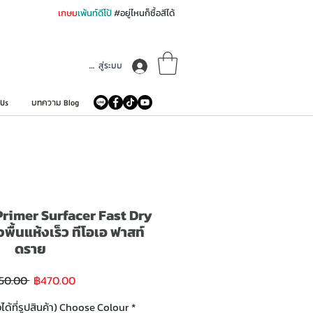
เกษม
เพ้นท์ดีโป้
#อยู่ไหนก็ซื้อสีได้
เข้าสู่ระบบ
 Us
บทความ Blog
rimer Surfacer Fast Dry
พื้นแห้งเร็ว ทีโอเอ ฟาสท์
ดราย
ราคา
ราคา
50.00 
฿470.00
ขาย
ปกติ
ลด
งได้ที่รูปสินค้า) Choose Colour
*