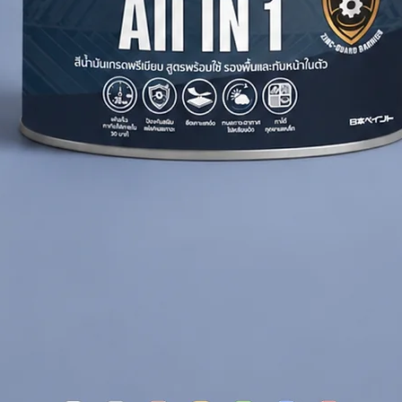
coats of TOA Fast Dry Primer (Allow 20
coats)
industrial finishing paint Sand with grit
 improve adhesion