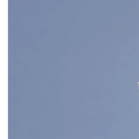
กระดาษทรายเบอร์ 320–400 เพื่อ
ดูข้อมูทางวิชาการคลิ๊กที่นี่ See Tec
TOA Fast Dry Lacquer Primer Su
wood furniture and metal surfaces
Key Features
Quick drying and easy sanding
High solid content for excellen
Smooth, thick matte finish th
Strong adhesion to wood, ply
Free from lead and mercury
Non-gloss finish (Matte)
Application Instructions
Surfac
Sand surface with grit size 24
Fill cracks with putty and smo
Clean thoroughly to remove du