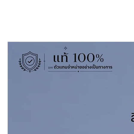
คุณสมบัติเด่น ของ TOA Lacquer Pr
แห้งเร็ว ทีโอเอ ฟาสท์ดราย
แห้งเร็ว ขัดง่าย ประหยัดเวลาแล
เนื้อสีเข้มข้น กลบพื้นผิวและรอย
ฟิล์มสีเรียบ หนา เพิ่มความเงางามใ
ยึดเกาะดีเยี่ยมบนไม้จริง, ไม้อัด,
ปราศจากโลหะหนัก เช่น ตะกั่วแล
ฟิล์มสีชนิดด้าน (Matt Finish)
การใช้งาน / Application Instruct
ขัดพื้นผิวด้วยกระดาษทรายเบอร
อุดโป้วรอยแตกและขัดแต่งให้เรีย
เช็ดทำความสะอาดให้ปราศจากฝุ่น 
ระบบการทาสีของ TOA Lacquer Prim
แห้งเร็ว ทีโอเอ ฟาสท์ดราย
รองพื้น:
ทาหรือพ่น TOA Fast Dry Pr
ระหว่างเที่ยว)
สีทับหน้า:
ใช้สีพ่นอุตสาหกรรม TOA