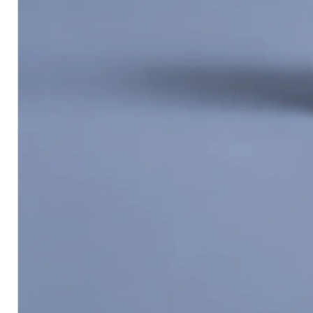
Painting System
Primer Coat:
Apply or spray 2 
minutes drying time between 
Topcoat:
Apply 2 coats of TOA 
320–400 before each coat to