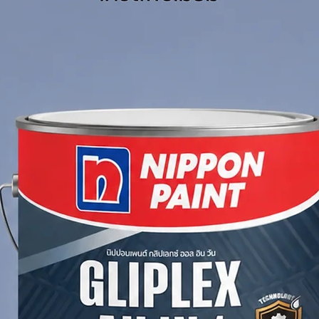
เพิ่มการยึดเกาะ
hnical Data Sheet Click
rfacer
Rapid-drying primer surfacer for
, suitable for indoor use.
 – saves time and labor
t coverage and surface leveling
at enhances topcoat gloss
wood, MDF, and metal
e Preparation (Wood & Metal)
0–320
oth with sanding
st, oil, and contaminants