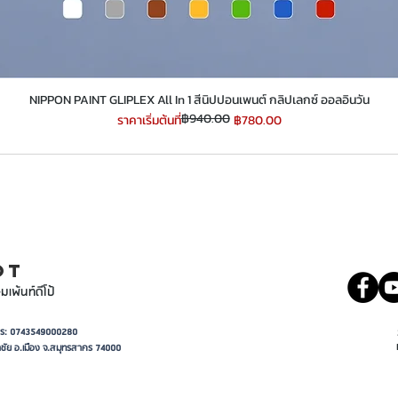
​​​​​​​NIPPON PAINT GLIPLEX All In 1 สีนิปปอนเพนต์ กลิปเลกซ์ ออลอินวัน
฿940.00
ราคาปกติ
ราคาขายลด
ราคาเริ่มต้นที่
฿780.00
INT
081 5569977
OT
มเพ้นท์ดีโป้
อาการ: 0743549000280
ชัย อ.เมือง จ.สมุทรสาคร 74000