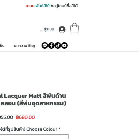
เกษม
เพ้นท์ดีโป้
#อยู่ไหนก็ซื้อสีได้
เข้าสู่ระบบ
 Us
บทความ Blog
l Lacquer Matt สีพ่นด้าน
กลลอน (สีพ่นอุตสาหกรรม)
ราคา
ราคา
055.00 
฿680.00
ขาย
ปกติ
ลด
งได้ที่รูปสินค้า) Choose Colour
*