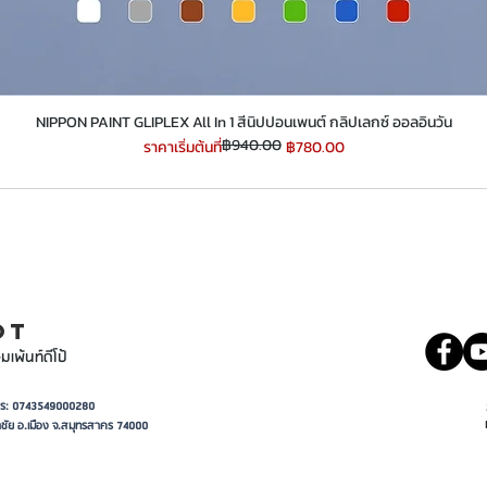
​​​​​​​NIPPON PAINT GLIPLEX All In 1 สีนิปปอนเพนต์ กลิปเลกซ์ ออลอินวัน
฿940.00
ราคาปกติ
ราคาขายลด
ราคาเริ่มต้นที่
฿780.00
INT
081 5569977
OT
มเพ้นท์ดีโป้
อาการ: 0743549000280
ชัย อ.เมือง จ.สมุทรสาคร 74000