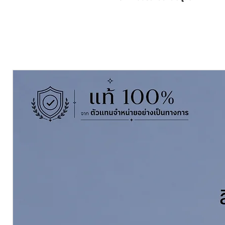
Nitrocellulose Resin and Special 
fast dry, excellent hiding power 
metals and etc. TOA Industrial L
decoration that suitable for ply 
furniture.
Pack Size ขนาดบรรจุ
3.785 ลิตร Li
Thinning With ผสมด้วยทินเนอร์
T
ขนาดแกลลอน | Click สั่งซื้อ
Coverage ทาได้พื้นที่
45-50 ตร.ม./ช
Dry Film Thickness ความหนาฟิล์มเ
ดูข้อมูลทางวิชาการคลิ๊กที่นี่ Click 