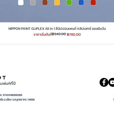
​​​​​​​NIPPON PAINT GLIPLEX All In 1 สีนิปปอนเพนต์ กลิปเลกซ์ ออลอินวัน
฿940.00
ราคาปกติ
ราคาขายลด
ราคาเริ่มต้นที่
฿780.00
INT
081 5569977
OT
มเพ้นท์ดีโป้
อาการ: 0743549000280
ชัย อ.เมือง จ.สมุทรสาคร 74000