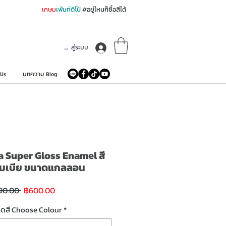
เกษม
เพ้นท์ดีโป้
#อยู่ไหนก็ซื้อสีได้
เข้าสู่ระบบ
 Us
บทความ Blog
 Super Gloss Enamel สี
ลัมเบีย ขนาดแกลลอน
ราคา
ราคา
90.00 
฿600.00
ขาย
ปกติ
ลด
ฉดสี Choose Colour
*