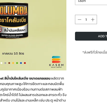
เลือก
ADD T
*ส่งฟรีทั่วไทยเมื่
*สินค้าสั่งโรงงา
l สีน้ำมันโคลัมเบีย ขนาดแกลลอน
ผลิตจาก
กอบคุณภาพสูง ให้การยึดเกาะและกลบมิดพื้น
ำหรับภูมิอากาศเมืองร้อน ทนทานต่อสภาพลมฟ้า
ะตะไคร่น้ำได้ดี ไม่ผสมสารปรอทและสารตะกั่ว จึง
ะสำหรับ งานไม้และงานเหล็ก เช่น ประตู หน้าต่าง