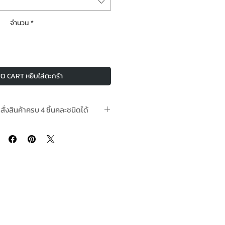
จำนวน
*
O CART หยิบใส่ตะกร้า
อสั่งสินค้าครบ 4 ชิ้นคละชนิดได้
น 2-3 วันทำการหลังชำระเงินแล้ว