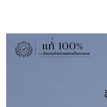
ดูแคตตาล๊อกคลิ๊กที่นี่
II
ดูข้อมูลทางวิช