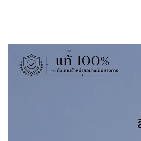
และภายนอกอาคาร เฟอร์นิเจอร์ และอ
TOA Mandarin Duck Enamel
is 
Can be used on Steel, Wood, Concr
ชนิดของฟิล์มสี Finishing:
Gloss เง
ขนาดบรรจุ Pack Size:
แกลลอน 3.5
Thinning With ผสมด้วยทินเนอร์
ทิ
แกลลอน I Click สั่งซื้อ
ดูแคตตาล๊อก
II
ดูข้อมูลทางวิชาการ