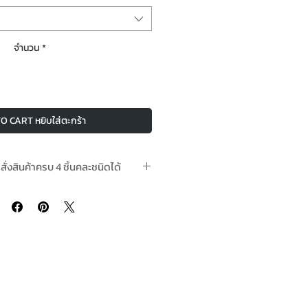
จำนวน
*
O CART หยิบใส่ตะกร้า
อสั่งสินค้าครบ 4 ชิ้นคละชนิดได้
นสต๊อกพร้อมจัดส่ง In-Stock