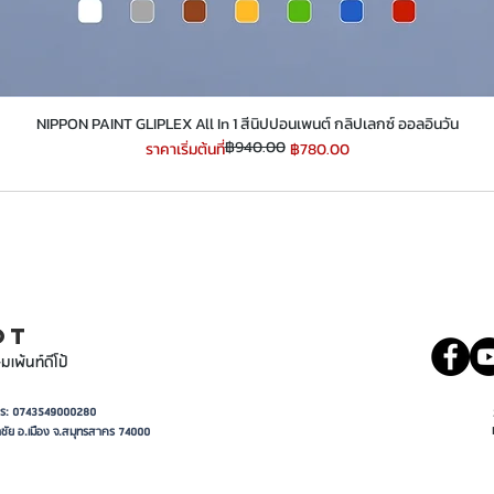
​​​​​​​NIPPON PAINT GLIPLEX All In 1 สีนิปปอนเพนต์ กลิปเลกซ์ ออลอินวัน
฿940.00
ราคาปกติ
ราคาขายลด
ราคาเริ่มต้นที่
฿780.00
INT
081 5569977
OT
มเพ้นท์ดีโป้
อาการ: 0743549000280
ชัย อ.เมือง จ.สมุทรสาคร 74000