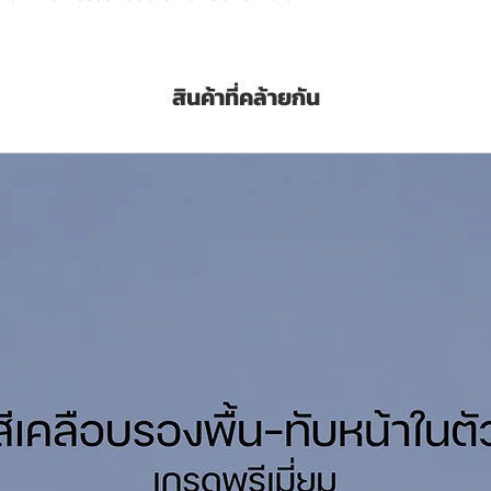
ุปกรณ์ของใช้ต่างๆ
a economy grade enamel from TOA brand.
สินค้าที่คล้ายกัน
ete as you desired. Provide gloss finish.
า
 ลิตร
Litres
นเนอร์ 3A พาวเวอร์โค้ท Thinner Powercoat
ของสีน้ำมัน เป็ดหงส์ TOA MD Enamel