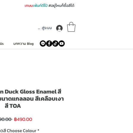
เกษม
เพ้นท์ดีโป้
#อยู่ไหนก็ซื้อสีได้
เข้าสู่ระบบ
 Us
บทความ Blog
 Duck Gloss Enamel สี
์ ขนาดแกลลอน สีเคลือบเงา
สี TOA
ราคา
ราคา
90.00 
฿490.00
ขาย
ปกติ
ลด
ฉดสี Choose Colour
*