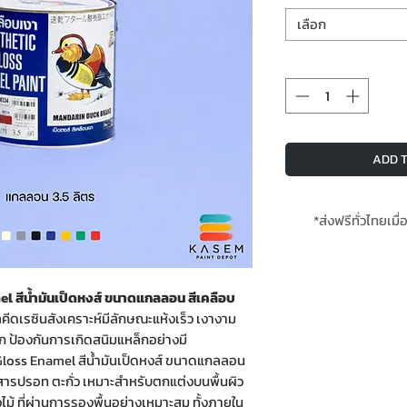
เลือก
ADD T
*ส่งฟรีทั่วไทยเมื่
**สินค้ามีใ
 สีน้ำมันเป็ดหงส์ ขนาดแกลลอน สีเคลือบ
ลคีดเรซินสังเคราะห์มีลักษณะแห้งเร็ว เงางาม
่มาก ป้องกันการเกิดสนิมแหล็กอย่างมี
loss Enamel สีน้ำมันเป็ดหงส์ ขนาดแกลลอน
สารปรอท ตะกั่ว เหมาะสำหรับตกแต่งบนพื้นผิว
วไม้ ที่ผ่านการรองพื้นอย่างเหมาะสม ทั้งภายใน