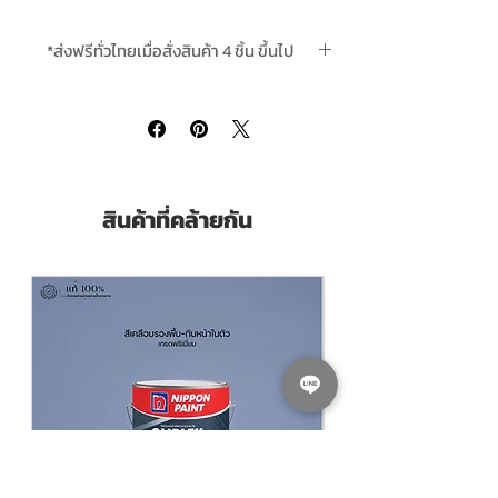
Finishing ฟิล์มสี
เงา Gloss
Thinning With ผสมด้วย
Powercoat AAA
*ส่งฟรีทั่วไทยเมื่อสั่งสินค้า 4 ชิ้น ขึ้นไป
Thinner ทินเนอร์ 3A พาวเวอร์โค้ท Click to
order
Coverage ทาได้พื้นที่
45-50 ตร.ม./แกลลอน/
เที่ยว (Sq.M./Gallon/Coat)
สินค้าที่คล้ายกัน