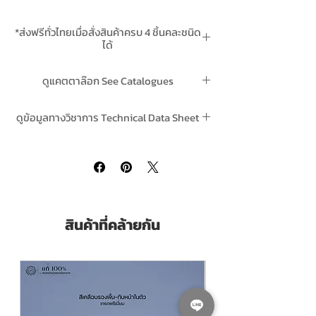
ยาวนาน ทั้งยังปราศจากสารปรอทและตะกั่ว จึง
ให้ความปลอดภัยต่อผู้ใช้ เหมาะสำหรับทา
*ส่งฟรีทั่วไทยเมื่อสั่งสินค้าครบ 4 ชิ้นคละชนิด
ตกแต่งบนพื้นผิวเหล็ก โลหะผิวมัน โลหะผสม
ได้
หรือพื้นไม้ ที่ผ่านการรองพื้นอย่างเหมาะสม ทั้ง
**สินค้ามีในสต๊อกพร้อมจัดส่ง
ภายในและภายนอกอาคาร ทั้งยังใช้ได้ดีกับ
ดูแคตตาล๊อก See Catalogues
เครื่องจักร สะพาน หอคอย รถบรรทุก รถแทรค
เตอร์ รถประจำทาง
ของสีน้ำมันทีโอเอ TOA Glipton CLICK
ดูข้อมูลทางวิชาการ Technical Data Sheet
TOA Glipton Super High Gloss Enamel
is
ของ สีน้ำมันทีโอเอ TOA Glipton CLICK
a top quality alkyd gloss finish especially
developed to with stand the most severe
condition of tropical climate. It is made
from high quality alkyd goods เight fasted
pigments. This enamel has excellent gloss
สินค้าที่คล้ายกัน
retention and resistance to fungus attack.
It is most suitable for the application of
woods,metal,both exterior and interior.It
is also ideal for the uses as marine
enamel,heavy
machineries,bridges,towers,trucks,tractors