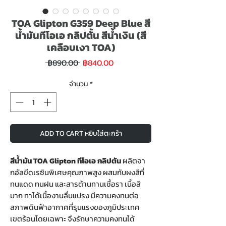
TOA Glipton G359 Deep Blue สี
น้ำมันทีโอเอ กลิปตั้น สีน้ำเงิน (สี
เคลือบเงา TOA)
ราคา
ราคา
 ฿890.00 
฿840.00
ขาย
ปกติ
ลด
จำนวน
*
ADD TO CART หยิบใส่ตะกร้า
สีน้ำมัน TOA Glipton ทีโอเอ กลิปตัน
ผลิตจา
กอัลขีดเรซินพิเศษคุณภาพสูง ผสมกับผงสีที่
ทนแดด ทนฝน และสารต้านทานเชื้อรา เนื้อสี
มาก ทาได้เนื้องานลื่นแปรง มีความคงทนต่อ
สภาพดินฟ้าอากาศที่รุนแรงของภูมิประเทศ
เขตร้อนโดยเฉพาะ จึงรักษาความคงทนได้