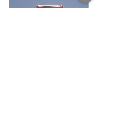
,public transport vehicles etc. Where
toughness and durability are of primer
importance
Pack Size ขนาดบรรจุ
3.785 ลิตร (Litres)
Finishing ชนิดของฟิล์ม
เงา GLOSS
Thinning With ผสมทินเนอร์
TOA Thinner
No. 21 ทินเนอร์ ทีโอเอ เบอร์ 21 สั่งซื้อ Click
Coverage ทาได้พื้นที่
60 ตร.ม./แกลลอน/
​​​​​​​NIPPON PAINT GLIPLEX All In 1 สีนิปปอน
NIPPON PAINT Junior 
เที่ยว (Sq.M./Gallon/Coat)
เพนต์ กลิปเลกซ์ ออลอินวัน
รองพื้นปูนใหม่นิปปอน จูเ
Dry Filmm Thickness ที่ความหนา
30
฿940.00
ราคาปกติ
ราคาขายลด
ราคาเริ่มต้นที่
฿780.00
Microns
Prime with รองพื้นด้วย
For Steel สำหรับเหล็ก
TOA G1024 Red Oxide Primer รองพื้นกัน
สนิมแดงทีโอเอ G 1024
TOA G2010 Grey Primer รองพื้นกันสนิม
เทา ทีโอเอ G 2010
KASEM PAINT DEPOT
ศูนย์ค้าส่งสีออนไลน์ เกษมเพ้นท์ดีโป้
For Wood สำหรับไม้
BY KASEMPONGRAT