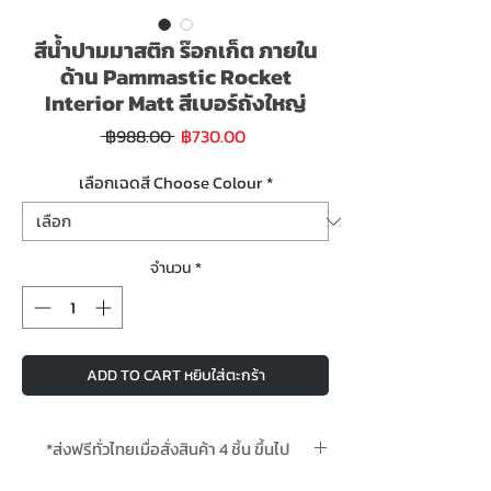
สีน้ำปามมาสติก ร๊อกเก็ต ภายใน
ด้าน Pammastic Rocket
Interior Matt สีเบอร์ถังใหญ่
ราคา
ราคา
 ฿988.00 
฿730.00
ขาย
ปกติ
ลด
เลือกเฉดสี Choose Colour
*
จำนวน
*
ADD TO CART หยิบใส่ตะกร้า
*ส่งฟรีทั่วไทยเมื่อสั่งสินค้า 4 ชิ้น ขึ้นไป
*สั่งล่วงหน้า 2-4 วันทำการ Pre-Order takes