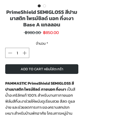
PrimeShield SEMIGLOSS สีปาม
มาสติก ไพรม์ชิลด์ นอก กึ่งเงา
Base A แกลลอน
ราคา
ราคา
 ฿980.00 
฿850.00
ขาย
ปกติ
ลด
จำนวน
*
ADD TO CART หยิบใส่ตะกร้า
PAMMASTIC PrimeShield SEMIGLOSS สี
ปามมาสติก ไพรม์ชิลด์ ภายนอก กึ่งเงา
เป็นสี
น้ำอะคริลิกแท้ 100% สำหรับงานทาภายนอก
ฟิล์มสีกึ่งเงาช่วยให้ผนังดูเรียบสวย สีสด ดูแล
ง่าย และช่วยลดการเกาะของคราบสกปรก
เหมาะสำหรับบ้านพักอาศัย โครงการหมู่บ้าน