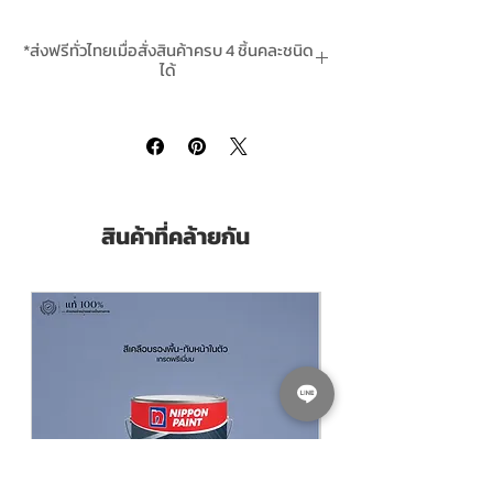
และอาคารที่ต้องการสีภายนอกคุณภาพสูงที่
สวยทนนานมากกว่า 15 ปี พร้อมปกป้องผนังจาก
*ส่งฟรีทั่วไทยเมื่อสั่งสินค้าครบ 4 ชิ้นคละชนิด
แดด ฝน ฝุ่น คราบน้ำไหล และสภาพอากาศ
ได้
รุนแรง
*สินค้ามีในสต๊อกพร้อมจัดส่ง In-Stock
Pack Size ขนาดบรรจุ
แกลลอน 3.785 ลิตร
(Litres)
Finishing ฟิล์มสี
Semigloss กึ่งเงา
Thinning With ผสมด้วย
น้ำสะอาด Clean
สินค้าที่คล้ายกัน
Water
Coverage ทาได้พื้นที่
35-40 ตร.ม./ชุด/เที่ยว
(Sq.M./Set/Coat depending on Thickness )
ขึ้นอยู่กับความหนาที่ทา
จุดเด่นสินค้า
สีน้ำอะคริลิกแท้ 100% สำหรับงานภายนอก
ฟิล์มสีกึ่งเงา
ทนทานยาวนานมากกว่า 15 ปี
Crystal Nano Technology จากประเทศ
อังกฤษ