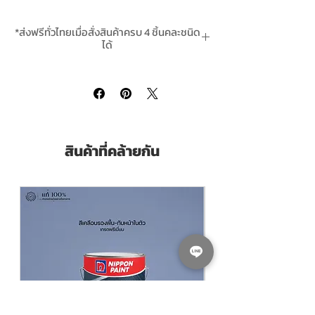
เนียมช่วยในการกันสนิมได้ดี
สามารถทาส่วนใต้น้ำได้
*ส่งฟรีทั่วไทยเมื่อสั่งสินค้าครบ 4 ชิ้นคละชนิด
สามารถใช้ทาทับโคลทาร์อีพ๊อกซี่ ก่อนทาสี
ได้
กันเพรียง เพื่อให้การยึดเกาะของสีกัน
*สินค้ามีในสต๊อกพร้อมจัดส่ง
เพรียงมีประสิทธิภาพตามระบบกันเพรียงที่
ดี
Chugoku Silvax SQ
is a vinyl resin and
coal tar base Tie Coat with Aluminium
สินค้าที่คล้ายกัน
pigments.
Has anticorrisive ability
Can be used underwater on top of
primer of used as a primer itself before
applyin antifouling paint on top.
Is a part of complete effective
antifouling system.
Pack Size ขนาดบรรจุ
แกลลอน 3.785 ลิตร
(Litres)
Thinning With ผสมด้วยทินเเนอร์
Chugoku