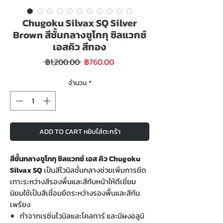
Chugoku Silvax SQ Silver
Brown สีชั้นกลางชูโกกุ ซิลแวกซ์
เอสคิว สีทอง
ราคา
ราคา
 ฿1,200.00 
฿760.00
ขาย
ปกติ
ลด
จำนวน
*
ADD TO CART หยิบใส่ตะกร้า
สีชั้นกลางชูโกกุ ซิลแวกซ์ เอส คิว Chugoku
Silvax SQ
เป็นสีไวนิลชั้นกลางช่วยเพิ่มการยึด
เกาะระหว่างสีรองพื้นและสีทับหน้าให้ดีเยี่ยม
นิยมใช้เป็นสีเชื่อมยึดระหว่างรองพื้นและสีกัน
เพรียง
ทำจากเรซิ่นไวนิลและโคลทาร์ และมีผงอลูมิ